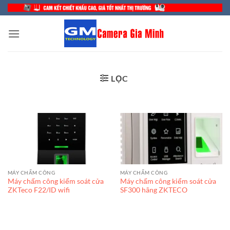
Bỏ
qua
nội
dung
LỌC
MÁY CHẤM CÔNG
MÁY CHẤM CÔNG
Máy chấm công kiểm soát cửa
Máy chấm công kiểm soát cửa
ZKTeco F22/ID wifi
SF300 hãng ZKTECO