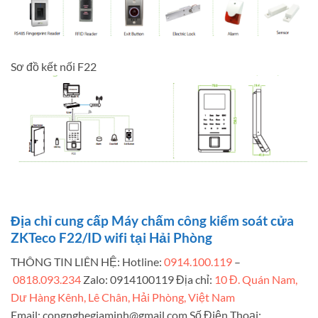
Sơ đồ kết nối F22
Địa chỉ cung cấp Máy chấm công kiểm soát cửa
ZKTeco F22/ID wifi tại Hải Phòng
THÔNG TIN LIÊN HỆ: Hotline:
0914.100.119
–
0818.093.234
Zalo: 0914100119 Địa chỉ:
10 Đ. Quán Nam,
Dư Hàng Kênh, Lê Chân, Hải Phòng, Việt Nam
Email:
congnghegiaminh@gmail.com
Số Điện Thoại: