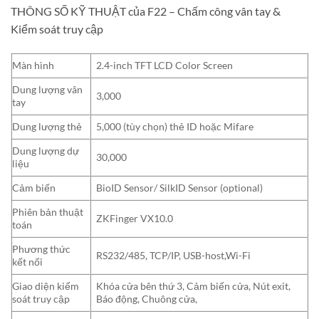
THÔNG SỐ KỸ THUẬT của F22 – Chấm công vân tay &
Kiểm soát truy cập
Màn hình
2.4-inch TFT LCD Color Screen
Dung lượng vân
3,000
tay
Dung lượng thẻ
5,000 (tùy chọn) thẻ ID hoặc Mifare
Dung lượng dự
30,000
liệu
Cảm biến
BioID Sensor/ SilkID Sensor (optional)
Phiên bản thuật
ZKFinger VX10.0
toán
Phương thức
RS232/485, TCP/IP, USB-host,Wi-Fi
kết nối
Giao diện kiểm
Khóa cửa bên thứ 3, Cảm biến cửa, Nút exit,
soát truy cập
Báo động, Chuông cửa,