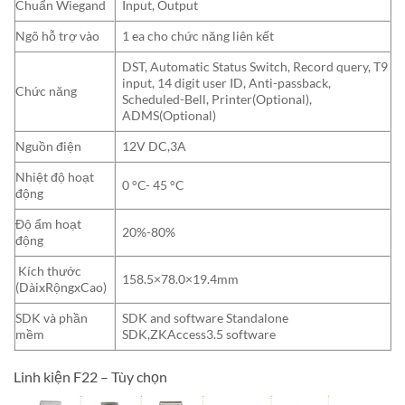
Chuẩn Wiegand
Input, Output
Ngõ hỗ trợ vào
1 ea cho chức năng liên kết
DST, Automatic Status Switch, Record query, T9
input, 14 digit user ID, Anti-passback,
Chức năng
Scheduled-Bell, Printer(Optional),
ADMS(Optional)
Nguồn điện
12V DC,3A
Nhiệt độ hoạt
0 °C- 45 °C
động
Độ ẩm hoạt
20%-80%
động
Kích thước
158.5×78.0×19.4mm
(DàixRộngxCao)
SDK và phần
SDK and software Standalone
mềm
SDK,ZKAccess3.5 software
Linh kiện F22 – Tùy chọn