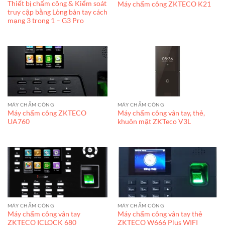
Thiết bị chấm công & Kiểm soát
Máy chấm công ZKTECO K21
truy cập bằng Lòng bàn tay cách
mạng 3 trong 1 – G3 Pro
MÁY CHẤM CÔNG
MÁY CHẤM CÔNG
Máy chấm công ZKTECO
Máy chấm công vân tay, thẻ,
UA760
khuôn mặt ZKTeco V3L
MÁY CHẤM CÔNG
MÁY CHẤM CÔNG
Máy chấm công vân tay
Máy chấm công vân tay thẻ
ZKTECO ICLOCK 680
ZKTECO W666 Plus WIFI