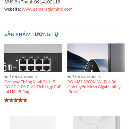
Số Điện Thoại: 0914100119 –
website:
www.cameragiaminh.com
SẢN PHẨM TƯƠNG TỰ
THIẾT BỊ MẠNG RUIJIE
THIẾT BỊ MẠNG RUIJIE
Gateway Thông Minh RUIJIE
RG-M32 3200M Wi-Fi 6 Bộ
RG-EG2100-P V2 Tích Hợp PoE
định tuyến Mesh Gigabit băng
tại Hải Phòng
tần kép
Được xếp
hạng
5
5
sao