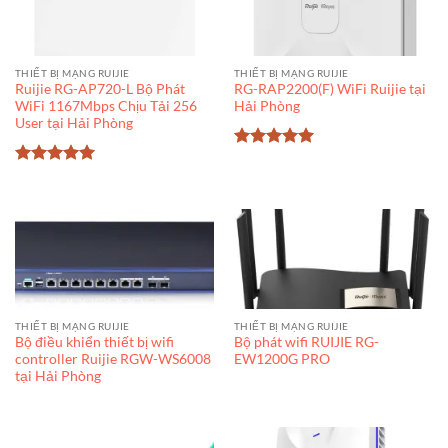
THIẾT BỊ MẠNG RUIJIE
THIẾT BỊ MẠNG RUIJIE
Ruijie RG-AP720-L Bộ Phát
RG-RAP2200(F) WiFi Ruijie tại
WiFi 1167Mbps Chịu Tải 256
Hải Phòng
User tại Hải Phòng
Được xếp
hạng
5
5
Được xếp
sao
hạng
5
5
sao
THIẾT BỊ MẠNG RUIJIE
THIẾT BỊ MẠNG RUIJIE
Bộ điều khiển thiết bị wifi
Bộ phát wifi RUIJIE RG-
controller Ruijie RGW-WS6008
EW1200G PRO
tại Hải Phòng