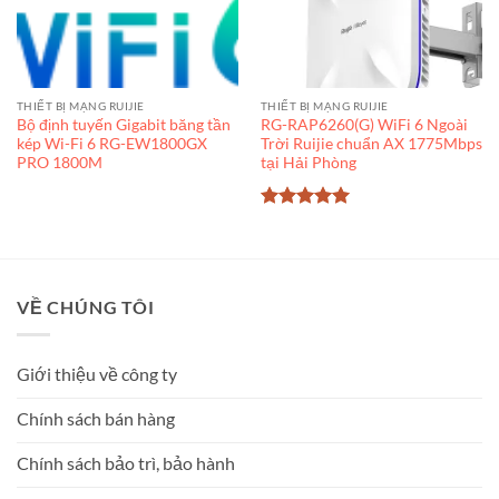
THIẾT BỊ MẠNG RUIJIE
THIẾT BỊ MẠNG RUIJIE
Bộ định tuyến Gigabit băng tần
RG-RAP6260(G) WiFi 6 Ngoài
kép Wi-Fi 6 RG-EW1800GX
Trời Ruijie chuẩn AX 1775Mbps
PRO 1800M
tại Hải Phòng
Được xếp
hạng
5
5
sao
VỀ CHÚNG TÔI
Giới thiệu về công ty
Chính sách bán hàng
Chính sách bảo trì, bảo hành