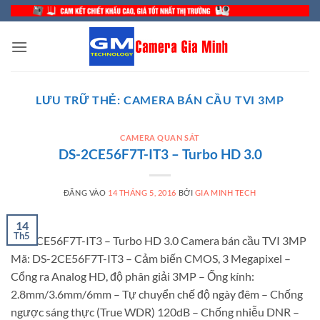
Bỏ
qua
nội
dung
LƯU TRỮ THẺ:
CAMERA BÁN CẦU TVI 3MP
CAMERA QUAN SÁT
DS-2CE56F7T-IT3 – Turbo HD 3.0
ĐĂNG VÀO
14 THÁNG 5, 2016
BỞI
GIA MINH TECH
14
Th5
DS-2CE56F7T-IT3 – Turbo HD 3.0 Camera bán cầu TVI 3MP
Mã: DS-2CE56F7T-IT3 – Cảm biến CMOS, 3 Megapixel –
Cổng ra Analog HD, độ phân giải 3MP – Ống kính:
2.8mm/3.6mm/6mm – Tự chuyển chế độ ngày đêm – Chống
ngược sáng thực (True WDR) 120dB – Chống nhiễu DNR –