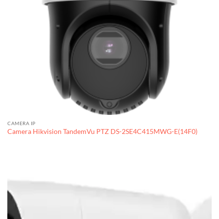
CAMERA IP
Camera Hikvision TandemVu PTZ DS-2SE4C415MWG-E(14F0)