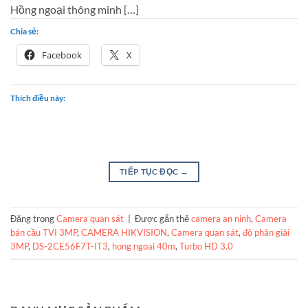
Hồng ngoại thông minh […]
Chia sẻ:
Facebook
X
Thích điều này:
TIẾP TỤC ĐỌC
→
Đăng trong
Camera quan sát
|
Được gắn thẻ
camera an ninh
,
Camera
bán cầu TVI 3MP
,
CAMERA HIKVISION
,
Camera quan sát
,
độ phân giải
3MP
,
DS-2CE56F7T-IT3
,
hong ngoai 40m
,
Turbo HD 3.0