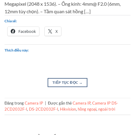
Megapixel (2048 x 1536). – Ống kính: 4mm@ F2.0 (6mm,
12mm tùy chọn). – Tầm quan sát hồng […]
Chia sẻ:
Facebook
X
Thích điều này:
TIẾP TỤC ĐỌC
→
Đăng trong
Camera IP
|
Được gắn thẻ
Camera IP
,
Camera IP DS-
2CD2032F-I
,
DS-2CD2032F-I
,
Hikvision
,
hồng ngoại
,
ngoài trời