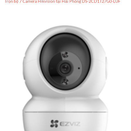
Trọn bộ 7 Camera Hikvision tại Hải Phòng DS-2CD1T27G0-LUF