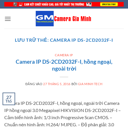
Bỏ
qua
nội
dung
LƯU TRỮ THẺ:
CAMERA IP DS-2CD2032F-I
CAMERA IP
Camera IP DS-2CD2032F-I, hồng ngoại,
ngoài trời
ĐĂNG VÀO
27 THÁNG 5, 2016
BỞI
GIA MINH TECH
27
Th5
Camera IP DS-2CD2032F-I, hồng ngoại, ngoài trời Camera
IP hồng ngoại 3.0 Megapixel HIKVISION DS-2CD2032F-I –
Cảm biến hình ảnh: 1/3 inch Progressive Scan CMOS. –
Chuẩn nén hình ảnh: H.264/ MJPEG. – Độ phân giải: 3.0