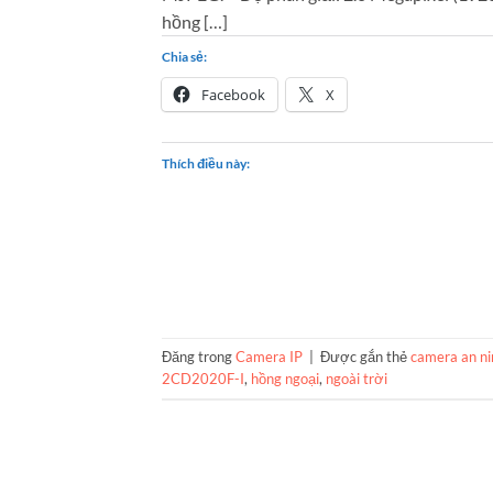
hồng […]
Chia sẻ:
Facebook
X
Thích điều này:
Đăng trong
Camera IP
|
Được gắn thẻ
camera an ni
2CD2020F-I
,
hồng ngoại
,
ngoài trời