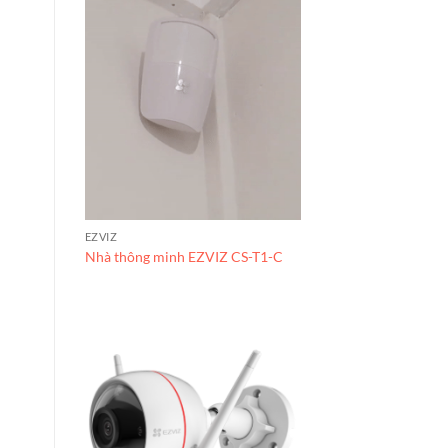
EZVIZ
Nhà thông minh EZVIZ CS-T1-C