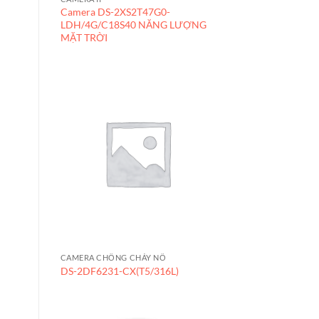
Camera DS-2XS2T47G0-
LDH/4G/C18S40 NĂNG LƯỢNG
MẶT TRỜI
CAMERA CHỐNG CHÁY NỔ
DS-2DF6231-CX(T5/316L)