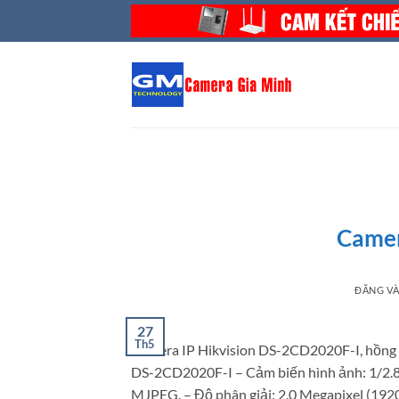
Bỏ
qua
nội
dung
Camer
ĐĂNG V
27
Th5
Camera IP Hikvision DS-2CD2020F-I, hồng 
DS-2CD2020F-I – Cảm biến hình ảnh: 1/2.8
MJPEG. – Độ phân giải: 2.0 Megapixel (192