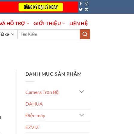
VÀ HỖ TRỢ
GIỚI THIỆU
LIÊN HỆ
Tìm
kiếm:
DANH MỤC SẢN PHẨM
Camera Trọn Bộ
DAHUA
Điện máy
N
EZVIZ
t