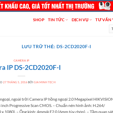
SHOP
TIN TỨC
DỊCH VỤ
TƯ VẤN 
LƯU TRỮ THẺ:
DS-2CD2020F-I
CAMERA IP
a IP DS-2CD2020F-I
ÀO
27 THÁNG 5, 2016
BỞI
GIA MINH TECH
ngoại, ngoài trời Camera IP hồng ngoại 2.0 Megapixel HIKVISIO
 inch Progressive Scan CMOS. – Chuẩn nén hình ảnh: H.264/
0 x 1080). – Ống kính: 4mm@ F2.0 (6mm tùy chọn). – Tầm quan sá