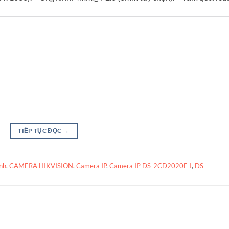
TIẾP TỤC ĐỌC
→
nh
,
CAMERA HIKVISION
,
Camera IP
,
Camera IP DS-2CD2020F-I
,
DS-