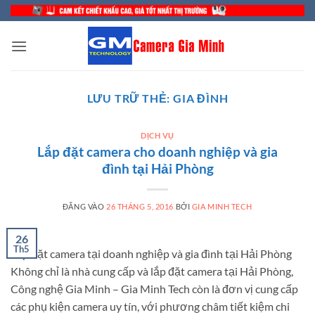
Bỏ
qua
nội
dung
LƯU TRỮ THẺ:
GIA ĐÌNH
DỊCH VỤ
Lắp đặt camera cho doanh nghiệp và gia
đình tại Hải Phòng
ĐĂNG VÀO
26 THÁNG 5, 2016
BỞI
GIA MINH TECH
26
Th5
Lắp đặt camera tại doanh nghiệp và gia đình tại Hải Phòng
Không chỉ là nhà cung cấp và lắp đặt camera tại Hải Phòng,
Công nghệ Gia Minh – Gia Minh Tech còn là đơn vị cung cấp
các phụ kiện camera uy tín, với phương châm tiết kiệm chi