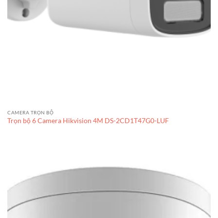
CAMERA TRỌN BỘ
Trọn bộ 6 Camera Hikvision 4M DS-2CD1T47G0-LUF