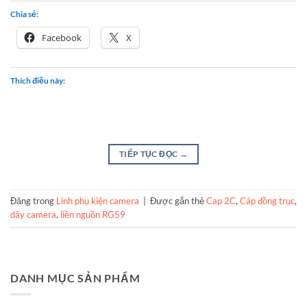
Chia sẻ:
Facebook
X
Thích điều này:
TIẾP TỤC ĐỌC
→
Đăng trong
Linh phụ kiện camera
|
Được gắn thẻ
Cap 2C
,
Cáp đồng trục
,
dây camera
,
liền nguồn RG59
DANH MỤC SẢN PHẨM