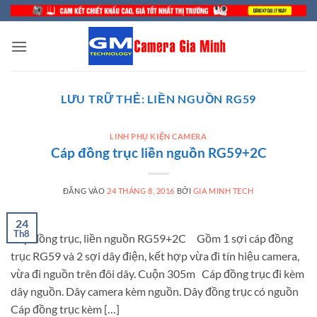
Bỏ
qua
nội
dung
LƯU TRỮ THẺ:
LIỀN NGUỒN RG59
LINH PHỤ KIỆN CAMERA
Cáp đồng trục liền nguồn RG59+2C
ĐĂNG VÀO
24 THÁNG 8, 2016
BỞI
GIA MINH TECH
24
Th8
Cáp đồng trục, liền nguồn RG59+2C Gồm 1 sợi cáp đồng
trục RG59 và 2 sợi dây điện, kết hợp vừa đi tín hiệu camera,
vừa đi nguồn trên đôi dây. Cuộn 305m Cáp đồng trục đi kèm
dây nguồn. Dây camera kèm nguồn. Dây đồng trục có nguồn
Cáp đồng trục kèm […]