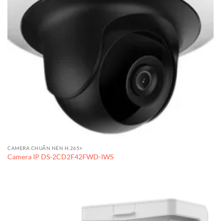
CAMERA CHUẨN NÉN H.265+
Camera IP DS-2CD2F42FWD-IWS