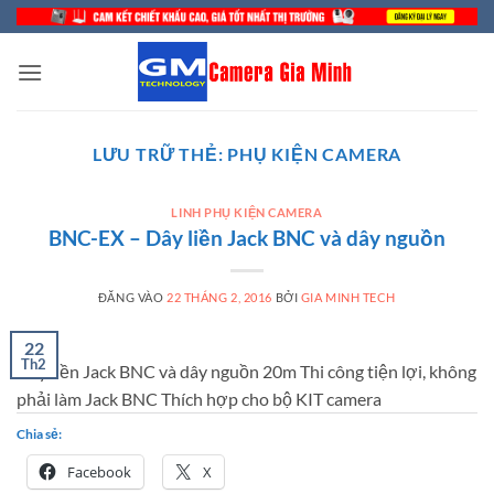
Bỏ
qua
nội
dung
LƯU TRỮ THẺ:
PHỤ KIỆN CAMERA
LINH PHỤ KIỆN CAMERA
BNC-EX – Dây liền Jack BNC và dây nguồn
ĐĂNG VÀO
22 THÁNG 2, 2016
BỞI
GIA MINH TECH
22
Th2
Dây liền Jack BNC và dây nguồn 20m Thi công tiện lợi, không
phải làm Jack BNC Thích hợp cho bộ KIT camera
Chia sẻ:
Facebook
X