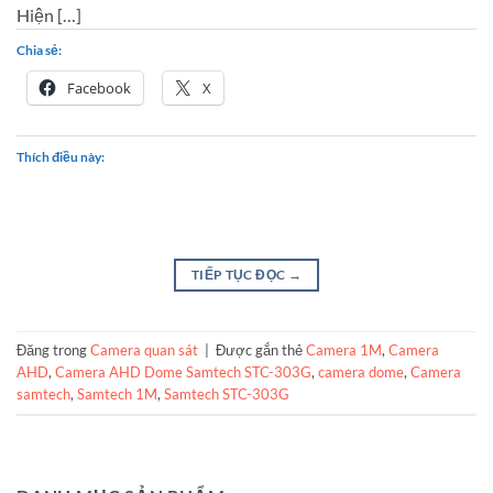
Hiện […]
Chia sẻ:
Facebook
X
Thích điều này:
TIẾP TỤC ĐỌC
→
Đăng trong
Camera quan sát
|
Được gắn thẻ
Camera 1M
,
Camera
AHD
,
Camera AHD Dome Samtech STC-303G
,
camera dome
,
Camera
samtech
,
Samtech 1M
,
Samtech STC-303G