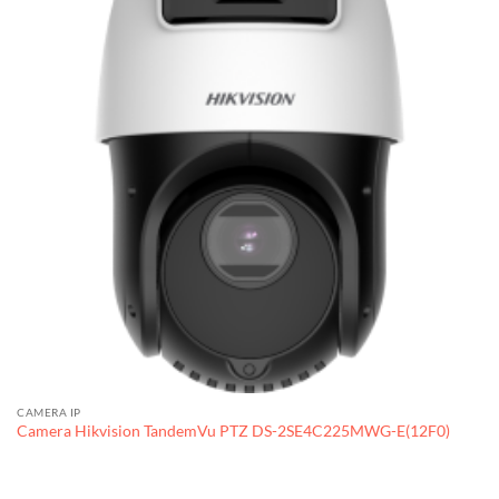
CAMERA IP
Camera Hikvision TandemVu PTZ DS-2SE4C225MWG-E(12F0)