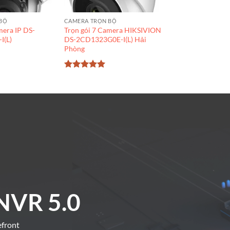
BỘ
CAMERA TRỌN BỘ
mera IP DS-
Trọn gói 7 Camera HIKSIVION
I(L)
DS-2CD1323G0E-I(L) Hải
Phòng
Được xếp
hạng
5
5
sao
NVR 5.0
efront