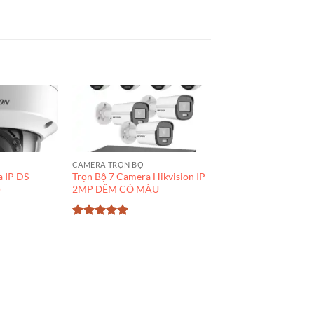
CAMERA TRỌN BỘ
a IP DS-
Trọn Bộ 7 Camera Hikvision IP
)
2MP ĐÊM CÓ MÀU
Được xếp
hạng
5
5
sao