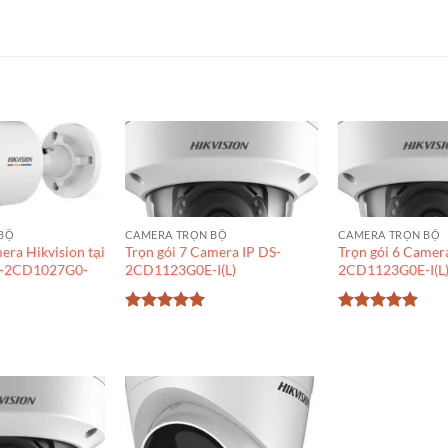
BỘ
CAMERA TRỌN BỘ
CAMERA TRỌN BỘ
era Hikvision tại
Trọn gói 7 Camera IP DS-
Trọn gói 6 Camer
S-2CD1027G0-
2CD1123G0E-I(L)
2CD1123G0E-I(L
Được xếp
Được xếp
hạng
5
5
hạng
5
5
sao
sao