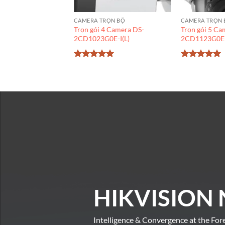
CAMERA TRỌN BỘ
CAMERA TRỌN 
Trọn gói 4 Camera DS-
Trọn gói 5 Ca
2CD1023G0E-I(L)
2CD1123G0E-
Được xếp
Được xếp
hạng
5
5
hạng
5
5
sao
sao
HIKVISION 
Intelligence & Convergence at the For