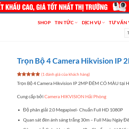
SHOP
TIN TỨC
DỊCH VỤ
TƯ VẤN 
Trọn Bộ 4 Camera Hikvision I
(
1
đánh giá của khách hàng)
5
1
trên 5
Trọn Bộ 4 Camera Hikvision IP 2MP ĐÊM CÓ MÀU tại H
dựa trên
đánh giá
Cung cấp bởi
Camera HIKVISION Hải Phòng
Độ phân giải 2.0 Megapixel- Chuẩn Full HD 1080P
Quan sát đèn ánh sáng trắng 30m – Full Màu Ngày Đ