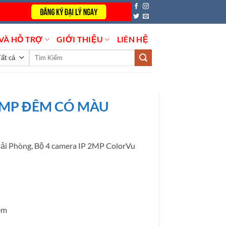
VÀ HỖ TRỢ
GIỚI THIỆU
LIÊN HỆ
Tìm
kiếm:
P 2MP ĐÊM CÓ MÀU
ải Phòng, Bộ 4 camera IP 2MP ColorVu
êm