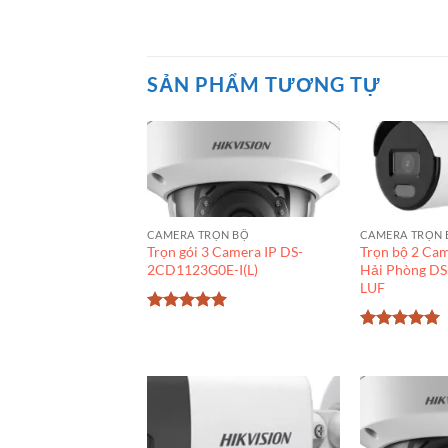
SẢN PHẨM TƯƠNG TỰ
CAMERA TRỌN BỘ
CAMERA TRỌN 
Trọn gói 3 Camera IP DS-
Trọn bộ 2 Cam
2CD1123G0E-I(L)
Hải Phòng D
LUF
Được xếp
hạng
5
5
Được xếp
sao
hạng
5
5
sao