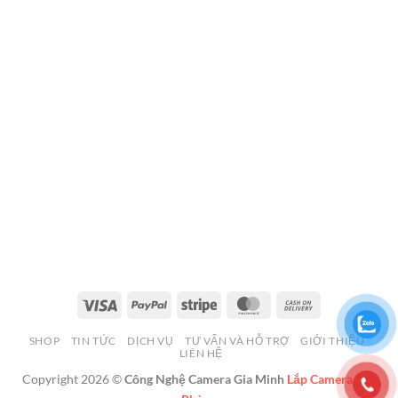
Visa
PayPal
Stripe
MasterCard
Cash
On
SHOP
TIN TỨC
DỊCH VỤ
TƯ VẤN VÀ HỖ TRỢ
GIỚI THIỆU
Delivery
LIÊN HỆ
Copyright 2026 ©
Công Nghệ Camera Gia Minh
Lắp Camera Hải