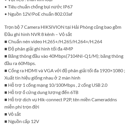
• Tiêu chuẩn chống bụi nước IP67
• Nguồn 12V/PoE chuẩn 802.03af
Trọn bộ 7 Camera HIKSIVION tại Hải Phòng cũng bao gồm
Đầu ghi hình NVR 8 kênh – Vỏ sắt
■ Chuẩn nén video H.265+/H.265/H.264+/H.264
■ Độ phân giải ghi hình tối đa 4MP
■ Băng thông đầu vào 40Mbps(7104NI-Q1/M); băng thông
đầu ra 60Mbps.
■ Cổng ra HDMI và VGA với độ phân giải tối đa 1920×1080 ;
Xuất tín hiệu giống nhau ở 2 màn hình
■ Hỗ trợ 1 cổng mạng 10/100Mbps , 2 cổng USB 2.0
■ Hỗ trợ ổ cứng dung lượng đến 6TB
■ Hỗ trợ dịch vụ Hik-connect P2P, tên miền Cameraddns
miễn phí trọn đời
■ Vỏ sắt
■ Nguồn cấp 12V