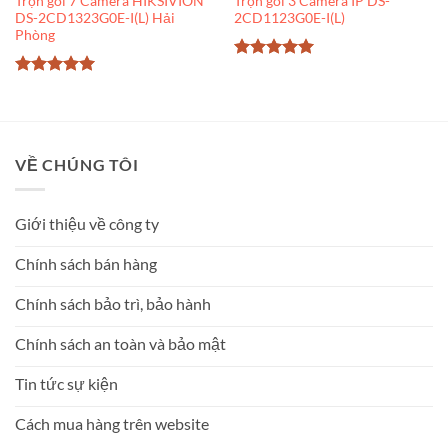
Trọn gói 7 Camera HIKSIVION
Trọn gói 3 Camera IP DS-
DS-2CD1323G0E-I(L) Hải
2CD1123G0E-I(L)
Phòng
Được xếp
hạng
5
5
Được xếp
sao
hạng
5
5
sao
VỀ CHÚNG TÔI
Giới thiệu về công ty
Chính sách bán hàng
Chính sách bảo trì, bảo hành
Chính sách an toàn và bảo mật
Tin tức sự kiện
Cách mua hàng trên website