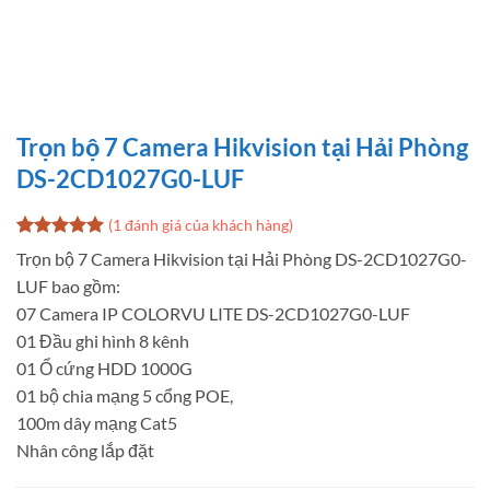
Trọn bộ 7 Camera Hikvision tại Hải Phòng
DS-2CD1027G0-LUF
(
1
đánh giá của khách hàng)
5
1
trên 5
Trọn bộ 7 Camera Hikvision tại Hải Phòng DS-2CD1027G0-
dựa trên
LUF bao gồm:
đánh giá
07 Camera IP COLORVU LITE DS-2CD1027G0-LUF
01 Đầu ghi hình 8 kênh
01 Ổ cứng HDD 1000G
01 bộ chia mạng 5 cổng POE,
100m dây mạng Cat5
Nhân công lắp đặt