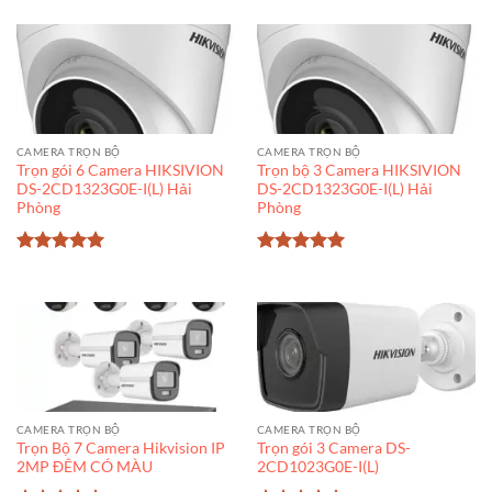
CAMERA TRỌN BỘ
CAMERA TRỌN BỘ
Trọn gói 6 Camera HIKSIVION
Trọn bộ 3 Camera HIKSIVION
DS-2CD1323G0E-I(L) Hải
DS-2CD1323G0E-I(L) Hải
Phòng
Phòng
Được xếp
Được xếp
hạng
5
5
hạng
5
5
sao
sao
CAMERA TRỌN BỘ
CAMERA TRỌN BỘ
Trọn Bộ 7 Camera Hikvision IP
Trọn gói 3 Camera DS-
2MP ĐÊM CÓ MÀU
2CD1023G0E-I(L)