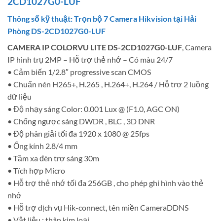
2CD1027G0-LUF
Thông số kỹ thuật: Trọn bộ 7 Camera Hikvision tại Hải
Phòng DS-2CD1027G0-LUF
CAMERA IP COLORVU LITE DS-2CD1027G0-LUF
, Camera
IP hình trụ 2MP – Hỗ trợ thẻ nhớ – Có màu 24/7
• Cảm biến 1/2.8″ progressive scan CMOS
• Chuẩn nén H265+, H.265 , H.264+, H.264 / Hỗ trợ 2 luồng
dữ liệu
• Độ nhạy sáng Color: 0.001 Lux @ (F1.0, AGC ON)
• Chống ngược sáng DWDR , BLC , 3D DNR
• Độ phân giải tối đa 1920 x 1080 @ 25fps
• Ống kính 2.8/4 mm
• Tầm xa đèn trợ sáng 30m
• Tích hợp Micro
• Hỗ trợ thẻ nhớ tối đa 256GB , cho phép ghi hình vào thẻ
nhớ
• Hỗ trợ dịch vụ Hik-connect, tên miền CameraDDNS
• Vật liệu : thân kim loại