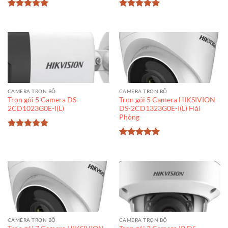
Được xếp
Được xếp
hạng
5
5
hạng
5
5
sao
sao
CAMERA TRỌN BỘ
CAMERA TRỌN BỘ
Trọn gói 5 Camera DS-
Trọn gói 5 Camera HIKSIVION
2CD1023G0E-I(L)
DS-2CD1323G0E-I(L) Hải
Phòng
Được xếp
hạng
5
5
Được xếp
sao
hạng
5
5
sao
CAMERA TRỌN BỘ
CAMERA TRỌN BỘ