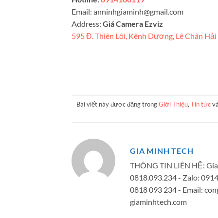
Email:
anninhgiaminh@gmail.com
Address:
Giá Camera Ezviz
595 Đ. Thiên Lôi, Kênh Dương, Lê Chân Hả
Bài viết này được đăng trong
Giới Thiệu
,
Tin tức
và
GIA MINH TECH
THÔNG TIN LIÊN HỆ: Gia 
0818.093.234 - Zalo: 091
0818 093 234 - Email:
con
giaminhtech.com