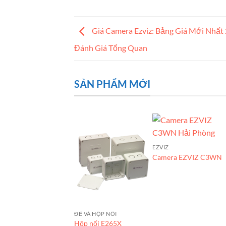
Giá Camera Ezviz: Bảng Giá Mới Nhất
Đánh Giá Tổng Quan
SẢN PHẨM MỚI
EZVIZ
Camera EZVIZ C3WN
HỤ KIỆN
ĐẾ VÀ HỘP NỐI
áp quang Outdoor
Hộp nối E265X