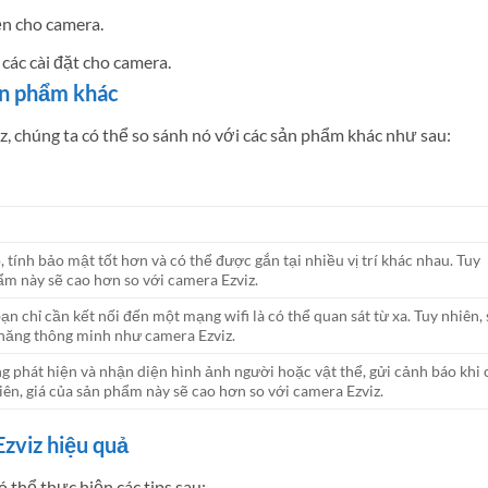
ện cho camera.
các cài đặt cho camera.
ản phẩm khác
, chúng ta có thể so sánh nó với các sản phẩm khác như sau:
 tính bảo mật tốt hơn và có thể được gắn tại nhiều vị trí khác nhau. Tuy
ẩm này sẽ cao hơn so với camera Ezviz.
n chỉ cần kết nối đến một mạng wifi là có thể quan sát từ xa. Tuy nhiên,
năng thông minh như camera Ezviz.
g phát hiện và nhận diện hình ảnh người hoặc vật thể, gửi cảnh báo khi 
ên, giá của sản phẩm này sẽ cao hơn so với camera Ezviz.
zviz hiệu quả
 thể thực hiện các tips sau: