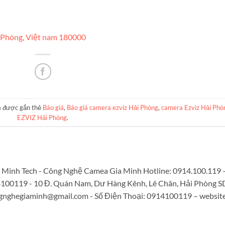
i Phòng, Việt nam 180000
 được gắn thẻ
Báo giá
,
Báo giá camera ezviz Hải Phòng
,
camera Ezviz Hải Phò
EZVIZ Hải Phòng
.
Minh Tech - Công Nghệ Camea Gia Minh Hotline: 0914.100.119 
4100119 - 10 Đ. Quán Nam, Dư Hàng Kênh, Lê Chân, Hải Phòng S
gnghegiaminh@gmail.com
- Số Điện Thoại: 0914100119 – website