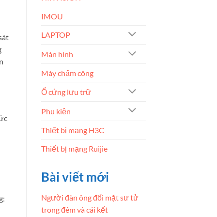
IMOU
LAPTOP
sát
g
Màn hình
n
Máy chấm công
Ổ cứng lưu trữ
Phụ kiện
hức
Thiết bị mạng H3C
Thiết bị mạng Ruijie
Bài viết mới
Người đàn ông đối mặt sư tử
g:
trong đêm và cái kết