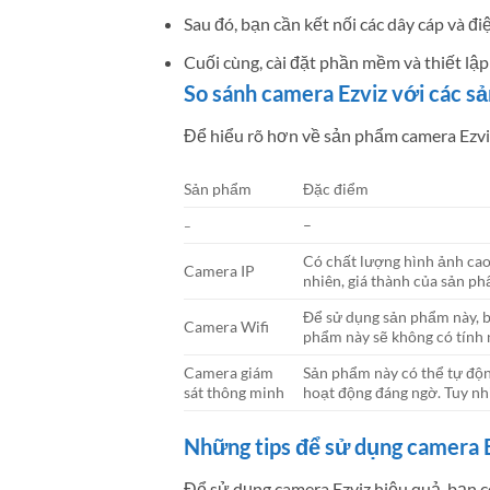
Sau đó, bạn cần kết nối các dây cáp và đi
Cuối cùng, cài đặt phần mềm và thiết lập 
So sánh camera Ezviz với các s
Để hiểu rõ hơn về sản phẩm camera Ezviz
Sản phẩm
Đặc điểm
–
–
Có chất lượng hình ảnh cao,
Camera IP
nhiên, giá thành của sản ph
Để sử dụng sản phẩm này, bạ
Camera Wifi
phẩm này sẽ không có tính 
Camera giám
Sản phẩm này có thể tự độn
sát thông minh
hoạt động đáng ngờ. Tuy nhi
Những tips để sử dụng camera E
Để sử dụng camera Ezviz hiệu quả, bạn có