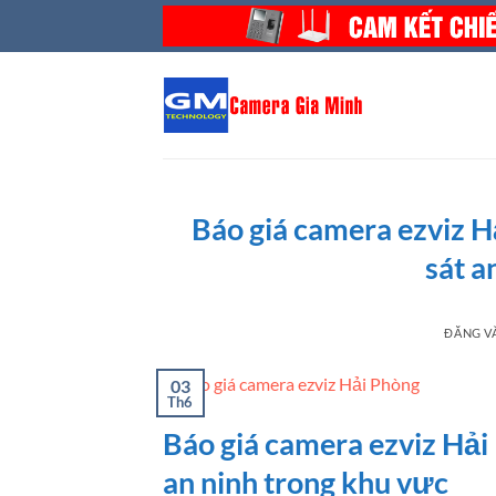
Bỏ
qua
nội
dung
Báo giá camera ezviz 
sát a
ĐĂNG 
03
Th6
Báo giá camera ezviz Hải
an ninh trong khu vực