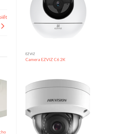
biết
EZVIZ
Camera EZVIZ C6 2K
PHỤ KIỆN
cho
Cáp nhảy-Patch cord