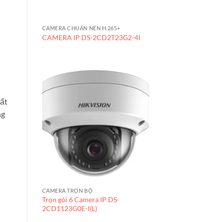
CAMERA CHUẨN NÉN H.265+
CAMERA IP DS-2CD2T23G2-4I
bất
ng
CAMERA TRỌN BỘ
Trọn gói 6 Camera IP DS-
2CD1123G0E-I(L)