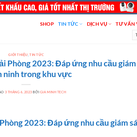
SHOP
TIN TỨC
DỊCH VỤ
TƯ VẤN 
GIỚI THIỆU
,
TIN TỨC
Hải Phòng 2023: Đáp ứng nhu cầu giám
n ninh trong khu vực
VÀO
3 THÁNG 6, 2023
BỞI
GIA MINH TECH
 Phòng 2023: Đáp ứng nhu cầu giám sá