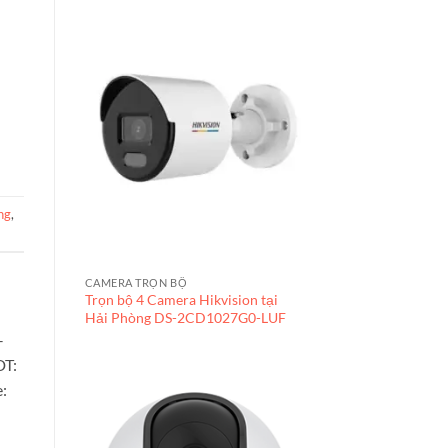
ng
,
CAMERA TRỌN BỘ
Trọn bộ 4 Camera Hikvision tại
Hải Phòng DS-2CD1027G0-LUF
–
DT:
: