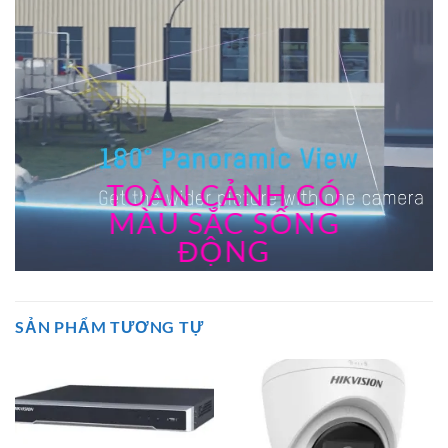
TOÀN CẢNH CÓ
MÀU SẮC SỐNG
ĐỘNG
SẢN PHẨM TƯƠNG TỰ