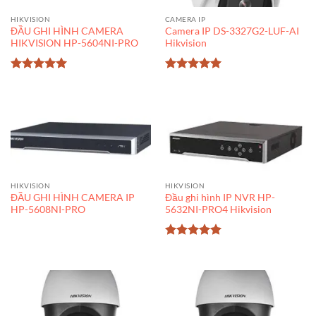
HIKVISION
CAMERA IP
ĐẦU GHI HÌNH CAMERA
Camera IP DS-3327G2-LUF-AI
HIKVISION HP-5604NI-PRO
Hikvision
Được xếp
Được xếp
hạng
5
5
hạng
5
5
sao
sao
HIKVISION
HIKVISION
ĐẦU GHI HÌNH CAMERA IP
Đầu ghi hình IP NVR HP-
HP-5608NI-PRO
5632NI-PRO4 Hikvision
Được xếp
hạng
5
5
sao