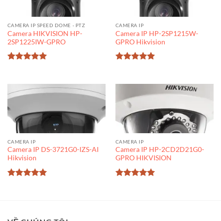
CAMERA IP SPEED DOME - PTZ
CAMERA IP
Camera HIKVISION HP-
Camera IP HP-2SP1215W-
2SP1225IW-GPRO
GPRO Hikvision
Được xếp
Được xếp
hạng
5
5
hạng
5
5
sao
sao
CAMERA IP
CAMERA IP
Camera IP DS-3721G0-IZS-AI
Camera IP HP-2CD2D21G0-
Hikvision
GPRO HIKVISION
Được xếp
Được xếp
hạng
5
5
hạng
5
5
sao
sao