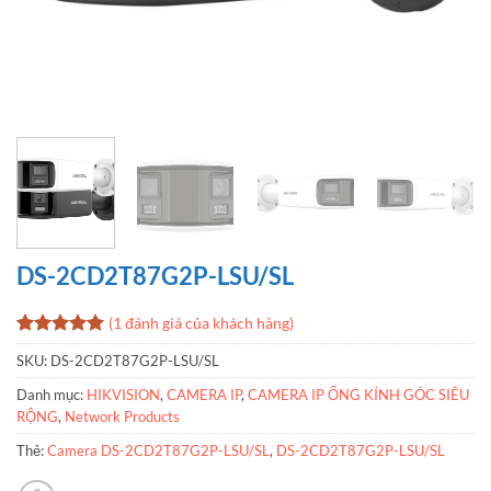
DS-2CD2T87G2P-LSU/SL
(
1
đánh giá của khách hàng)
5
1
trên 5
SKU:
DS-2CD2T87G2P-LSU/SL
dựa trên
đánh giá
Danh mục:
HIKVISION
,
CAMERA IP
,
CAMERA IP ỐNG KÍNH GÓC SIÊU
RỘNG
,
Network Products
Thẻ:
Camera DS-2CD2T87G2P-LSU/SL
,
DS-2CD2T87G2P-LSU/SL