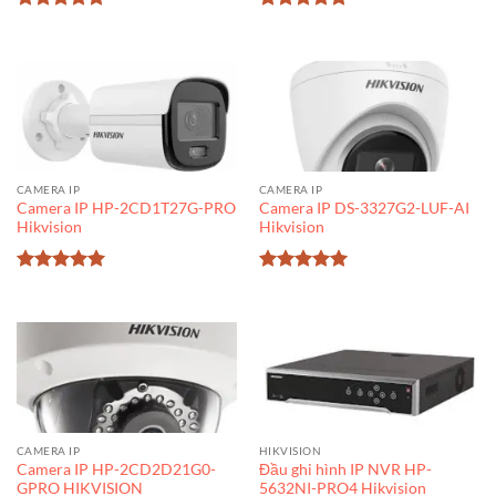
Được xếp
Được xếp
hạng
5
5
hạng
5
5
sao
sao
CAMERA IP
CAMERA IP
Camera IP HP-2CD1T27G-PRO
Camera IP DS-3327G2-LUF-AI
Hikvision
Hikvision
Được xếp
Được xếp
hạng
5
5
hạng
5
5
sao
sao
CAMERA IP
HIKVISION
Camera IP HP-2CD2D21G0-
Đầu ghi hình IP NVR HP-
GPRO HIKVISION
5632NI-PRO4 Hikvision