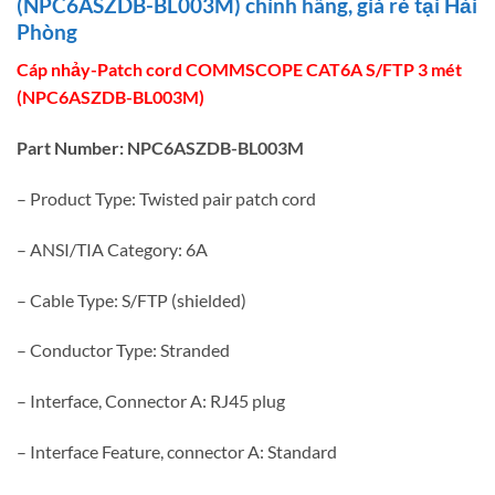
(NPC6ASZDB-BL003M) chính hãng, giá rẻ tại Hải
Phòng
Cáp nhảy-Patch cord COMMSCOPE CAT6A S/FTP 3 mét
(NPC6ASZDB-BL003M)
Part Number: NPC6ASZDB-BL003M
– Product Type: Twisted pair patch cord
– ANSI/TIA Category: 6A
– Cable Type: S/FTP (shielded)
– Conductor Type: Stranded
– Interface, Connector A: RJ45 plug
– Interface Feature, connector A: Standard