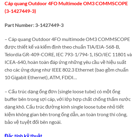
Cáp quang Outdoor 4FO Multimode OM3 COMMSCOPE
(3-1427449-3)
Part Number: 3-1427449-3
– Cáp quang Outdoor 4FO multimode OM3 COMMSCOPE
được thiết kế và kiểm định theo chuẩn TIA/EIA-568-B,
Telordia GR-409-CORE, IEC 793-1/794-1, ISO/IEC 11801 và
ICEA-640, hoàn toàn đáp ứng những yêu cầu về hiệu suất
cho các ứng dụng như IEEE 802.3 Ethernet (bao gồm chuẩn
10 Gigabit Ethernet), ATM, FDDI…
– Cấu trúc dạng ống đơn (single loose tube) có một ống
buffer bên trong sợi cáp, với lớp hợp chất chống thấm nước
dạng khô. Cấu trúc đường kính single loose tube nhỏ tiết
kiệm không gian bên trong ống dẫn, an toàn trong thi công,
bảo vệ tuyệt đối bên ngoài.
Đặc tính kỹ thuật