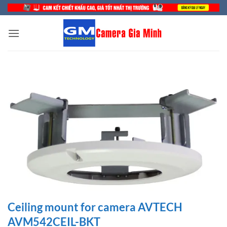
Bỏ
qua
nội
dung
Ceiling mount for camera AVTECH
AVM542CEIL-BKT