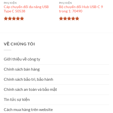
PHỤ KIỆN
PHỤ KIỆN
Cáp chuyển đổi đa năng USB
Bộ chuyển đổi Hub USB-C 9
Type C 50538
trong 1: 70490
Được xếp
Được xếp
hạng
5
5
hạng
5
5
sao
sao
VỀ CHÚNG TÔI
Giới thiệu về công ty
Chính sách bán hàng
Chính sách bảo trì, bảo hành
Chính sách an toàn và bảo mật
Tin tức sự kiện
Cách mua hàng trên website