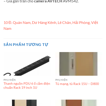
– Giá gắn trần cho
camera AVTECH
AVM542.
10 Đ. Quán Nam, Dư Hàng Kênh, Lê Chân, Hải Phòng, Việt
Nam
SẢN PHẨM TƯƠNG TỰ
PHỤ KIỆN
PHỤ KIỆN
Thanh nguồn PDU 6 ổ cắm điện
Tủ mạng, tủ Rack 15U – D800
chuẩn Rack 19 inch 1U