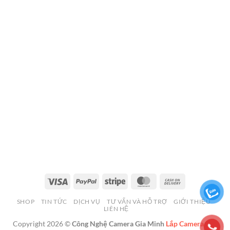
Visa
PayPal
Stripe
MasterCard
Cash
On
SHOP
TIN TỨC
DỊCH VỤ
TƯ VẤN VÀ HỖ TRỢ
GIỚI THIỆU
Delivery
LIÊN HỆ
Copyright 2026 ©
Công Nghệ Camera Gia Minh
Lắp Camera Hải