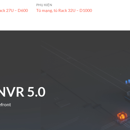
PHỤ KIỆN
Rack 27U – D600
Tủ mạng, tủ Rack 32U – D1000
NVR 5.0
efront