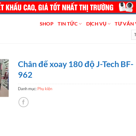
SHOP
TIN TỨC
DỊCH VỤ
TƯ VẤN 
Chân đế xoay 180 độ J-Tech BF-
962
Danh mục:
Phụ kiện