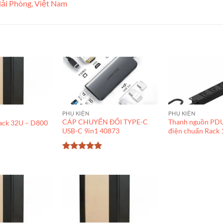
ải Phòng, Việt Nam
PHỤ KIỆN
PHỤ KIỆN
CÁP CHUYỂN ĐỔI TYPE-C
Thanh nguồn PDU
Rack 32U – D800
USB-C 9in1 40873
điện chuẩn Rack 
Được xếp
hạng
5
5
sao