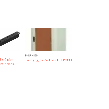
PHỤ KIỆN
 6 ổ cắm
Tủ mạng, tủ Rack 20U – D1000
19 inch 1U