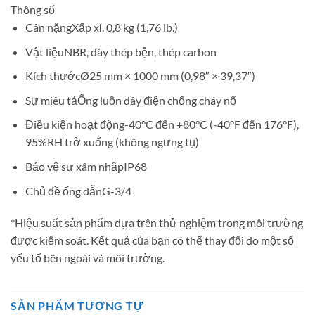
Thông số
Cân nặng
Xấp xỉ. 0,8 kg (1,76 lb.)
Vật liệu
NBR, dây thép bện, thép carbon
Kích thước
Ø25 mm × 1000 mm (0,98″ × 39,37″)
Sự miêu tả
Ống luồn dây điện chống cháy nổ
Điều kiện hoạt động
-40°C đến +80°C (-40°F đến 176°F),
95%RH trở xuống (không ngưng tụ)
Bảo vệ sự xâm nhập
IP68
Chủ đề ống dẫn
G-3/4
*Hiệu suất sản phẩm dựa trên thử nghiệm trong môi trường
được kiểm soát. Kết quả của bạn có thể thay đổi do một số
yếu tố bên ngoài và môi trường.
SẢN PHẨM TƯƠNG TỰ