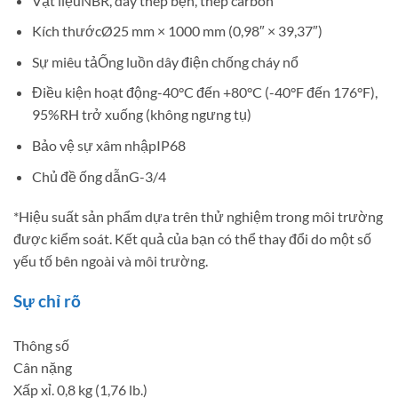
Vật liệu
NBR, dây thép bện, thép carbon
Kích thước
Ø25 mm × 1000 mm (0,98″ × 39,37″)
Sự miêu tả
Ống luồn dây điện chống cháy nổ
Điều kiện hoạt động
-40°C đến +80°C (-40°F đến 176°F),
95%RH trở xuống (không ngưng tụ)
Bảo vệ sự xâm nhập
IP68
Chủ đề ống dẫn
G-3/4
*Hiệu suất sản phẩm dựa trên thử nghiệm trong môi trường
được kiểm soát. Kết quả của bạn có thể thay đổi do một số
yếu tố bên ngoài và môi trường.
Sự chỉ rõ
Thông số
Cân nặng
Xấp xỉ. 0,8 kg (1,76 lb.)