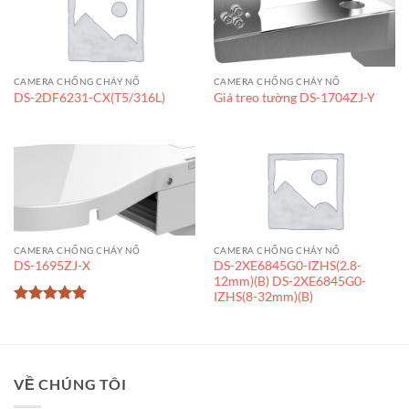
CAMERA CHỐNG CHÁY NỔ
CAMERA CHỐNG CHÁY NỔ
DS-2DF6231-CX(T5/316L)
Giá treo tường DS-1704ZJ-Y
CAMERA CHỐNG CHÁY NỔ
CAMERA CHỐNG CHÁY NỔ
DS-2XE6845G0-IZHS(2.8-
DS-1695ZJ-X
12mm)(B) DS-2XE6845G0-
IZHS(8-32mm)(B)
Được xếp
hạng
5
5
sao
VỀ CHÚNG TÔI