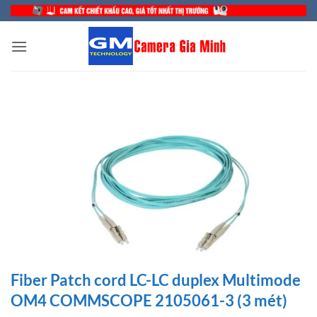
Bỏ
qua
nội
dung
Fiber Patch cord LC-LC duplex Multimode
OM4 COMMSCOPE 2105061-3 (3 mét)