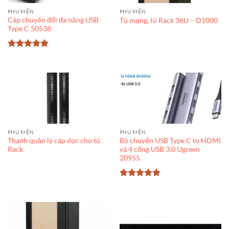
PHỤ KIỆN
PHỤ KIỆN
Cáp chuyển đổi đa năng USB
Tủ mạng, tủ Rack 36U – D1000
Type C 50538
Được xếp
hạng
5
5
sao
PHỤ KIỆN
PHỤ KIỆN
Thanh quản lý cáp dọc cho tủ
Bộ chuyển USB Type C to HDMI
Rack
và 4 cổng USB 3.0 Ugreen
20955
Được xếp
hạng
5
5
sao