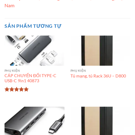
Nam
SẢN PHẨM TƯƠNG TỰ
PHỤ KIỆN
PHỤ KIỆN
CÁP CHUYỂN ĐỔI TYPE-C
Tủ mạng, tủ Rack 36U – D800
USB-C 9in1 40873
Được xếp
hạng
5
5
sao