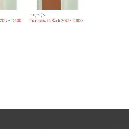
PHỤ KIỆN
 20U – D600
Tủ mạng, tủ Rack 20U – D800