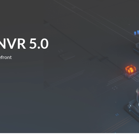
NVR 5.0
efront