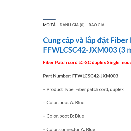
MÔ TẢ
ĐÁNH GIÁ (0)
BÁO GIÁ
Cung cấp và lắp đặt Fib
FFWLCSC42-JXM003 (3 mét)
Fiber Patch cord LC-SC duplex Single
Part Number: FFWLCSC42-JXM003
– Product Type: Fiber patch cord, duplex
– Color, boot A: Blue
– Color, boot B: Blue
– Color, connector A: Blue