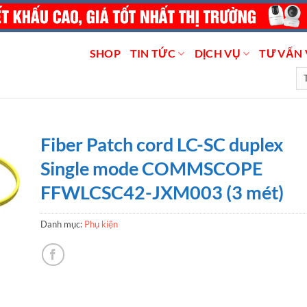
SHOP
TIN TỨC
DỊCH VỤ
TƯ VẤN 
Fiber Patch cord LC-SC duplex
Single mode COMMSCOPE
FFWLCSC42-JXM003 (3 mét)
Danh mục:
Phụ kiện