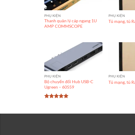
PHỤ KIỆN
PHỤ KIỆN
Thanh quản lý cáp ngang 1U
Tủ mạng, tủ 
AMP COMMSCOPE
PHỤ KIỆN
PHỤ KIỆN
Bộ chuyển đổi Hub USB-C
Tủ mạng, tủ 
Ugreen – 60559
Được xếp
hạng
5
5
sao