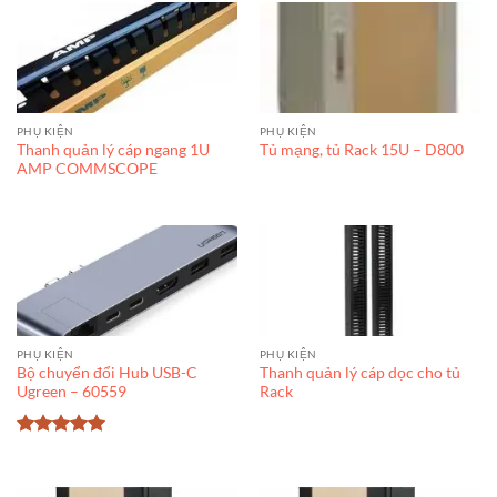
PHỤ KIỆN
PHỤ KIỆN
Thanh quản lý cáp ngang 1U
Tủ mạng, tủ Rack 15U – D800
AMP COMMSCOPE
PHỤ KIỆN
PHỤ KIỆN
Bộ chuyển đổi Hub USB-C
Thanh quản lý cáp dọc cho tủ
Ugreen – 60559
Rack
Được xếp
hạng
5
5
sao