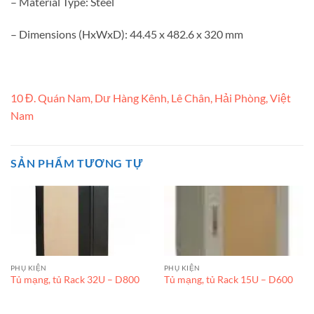
– Material Type: Steel
– Dimensions (HxWxD): 44.45 x 482.6 x 320 mm
10 Đ. Quán Nam, Dư Hàng Kênh, Lê Chân, Hải Phòng, Việt
Nam
SẢN PHẨM TƯƠNG TỰ
PHỤ KIỆN
PHỤ KIỆN
Tủ mạng, tủ Rack 32U – D800
Tủ mạng, tủ Rack 15U – D600