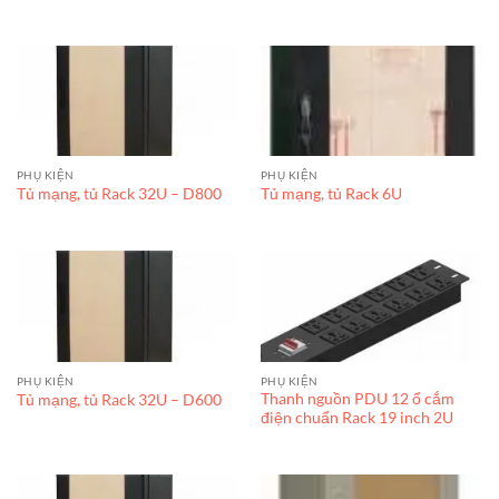
Được xếp
hạng
5
5
sao
PHỤ KIỆN
PHỤ KIỆN
Tủ mạng, tủ Rack 32U – D800
Tủ mạng, tủ Rack 6U
PHỤ KIỆN
PHỤ KIỆN
Thanh nguồn PDU 12 ổ cắm
Tủ mạng, tủ Rack 32U – D600
điện chuẩn Rack 19 inch 2U