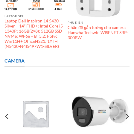
LAPTOP DELL
Laptop Dell Inspiron 14 5430 –
PHỤ KIỆN
Silver – 14″ FHD+; Intel Core i5-
Chân đế gắn tường cho camera
1340P; 16GB(2×8); 512GB SSD
Hanwha Techwin WISENET SBP-
NVMe; WF6e + BT5.2; Polyc;
300BW
Win11H+ OfficeHS21; 1Y IH
(N5430-N4I5497W1-SILVER)
CAMERA