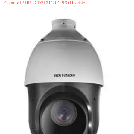
Camera IP HP-2CD2T21G0-GPRO Hikvision