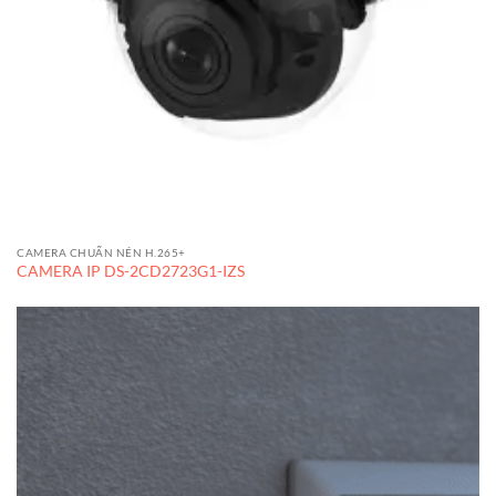
CAMERA CHUẨN NÉN H.265+
CAMERA IP DS-2CD2723G1-IZS