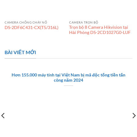
CAMERA CHỐNG CHÁY NỔ
CAMERA TRỌN BỘ
Trọn bộ 8 Camera Hikvision tại
DS-2DF6C431-CX(T5/316L)
Hải Phòng DS-2CD1027G0-LUF
BÀI VIẾT MỚI
Hơn 155.000 máy tính tại Việt Nam bị mã độc tống tiền tấn
công năm 2024