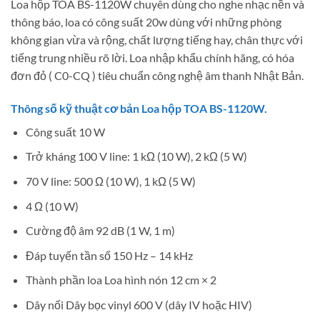
Loa hộp TOA BS-1120W chuyên dùng cho nghe nhạc nền và
thông báo, loa có công suất 20w dùng với những phòng
không gian vừa và rộng, chất lượng tiếng hay, chân thực với
tiếng trung nhiều rõ lời. Loa nhập khẩu chính hãng, có hóa
đơn đỏ ( C0-CQ ) tiêu chuẩn công nghệ âm thanh Nhật Bản.
Thông số kỹ thuật cơ bản Loa hộp TOA BS-1120W.
Công suất 10 W
Trở kháng 100 V line: 1 kΩ (10 W), 2 kΩ (5 W)
70 V line: 500 Ω (10 W), 1 kΩ (5 W)
4 Ω (10 W)
Cường độ âm 92 dB (1 W, 1 m)
Đáp tuyến tần số 150 Hz – 14 kHz
Thành phần loa Loa hình nón 12 cm × 2
Dây nối Dây bọc vinyl 600 V (dây IV hoặc HIV)