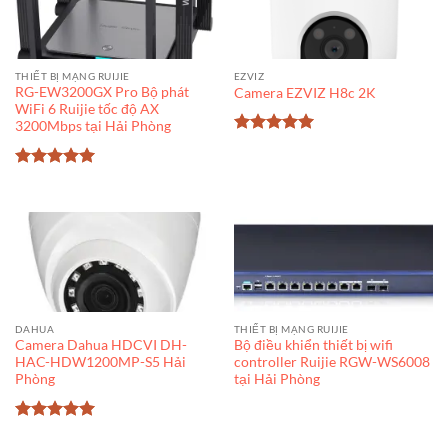
THIẾT BỊ MẠNG RUIJIE
EZVIZ
RG-EW3200GX Pro Bộ phát
Camera EZVIZ H8c 2K
WiFi 6 Ruijie tốc độ AX
3200Mbps tại Hải Phòng
Được xếp
hạng
5
5
sao
Được xếp
hạng
5
5
sao
DAHUA
THIẾT BỊ MẠNG RUIJIE
Camera Dahua HDCVI DH-
Bộ điều khiển thiết bị wifi
HAC-HDW1200MP-S5 Hải
controller Ruijie RGW-WS6008
Phòng
tại Hải Phòng
Được xếp
hạng
5
5