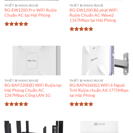
THIẾT BỊ MẠNG RUIJIE
THIẾT BỊ MẠNG RUIJIE
RG-EW1200 Pro WiFi Ruijie
RG-EW1200 Bộ phát WiFi
Chuẩn AC tại Hải Phòng
Ruijie Chuẩn AC Wave2
1167Mbps tại Hải Phòng
Được xếp
hạng
5
5
Được xếp
sao
hạng
5
5
sao
THIẾT BỊ MẠNG RUIJIE
THIẾT BỊ MẠNG RUIJIE
RG-RAP2200(E) WiFi Ruijie tại
RG-RAP6260(G) WiFi 6 Ngoài
Hải Phòng Chuẩn AC
Trời Ruijie chuẩn AX 1775Mbps
1267Mbps Cổng LAN 1G
tại Hải Phòng
Được xếp
Được xếp
hạng
5
5
hạng
5
5
sao
sao