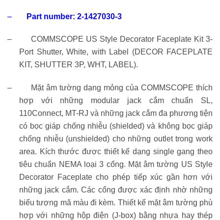
–
Part number:
2-1427030-3
–
COMMSCOPE US Style Decorator Faceplate Kit 3-
Port Shutter, White, with Label (DECOR FACEPLATE
KIT, SHUTTER 3P, WHT, LABEL).
–
Mặt âm tường dạng mỏng của COMMSCOPE thích
hợp với những modular jack cắm chuẩn SL,
110Connect, MT-RJ và những jack cắm đa phương tiện
có bọc giáp chống nhiễu (shielded) và không bọc giáp
chống nhiễu (unshielded) cho những outlet trong work
area. Kích thước được thiết kế dạng single gang theo
tiêu chuẩn NEMA loại 3 cổng. Mặt âm tường US Style
Decorator Faceplate cho phép tiếp xúc gần hơn với
những jack cắm. Các cổng được xác định nhờ những
biểu tượng mã màu đi kèm. Thiết kế mặt âm tường phù
hợp với những hộp điện (J-box) bằng nhựa hay thép