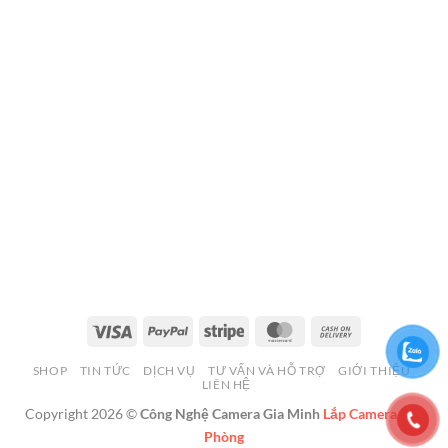
Visa
PayPal
Stripe
MasterCard
Cash
On
SHOP
TIN TỨC
DỊCH VỤ
TƯ VẤN VÀ HỖ TRỢ
GIỚI THIỆU
Delivery
LIÊN HỆ
Copyright 2026 ©
Công Nghệ Camera Gia Minh
Lắp Camera Hải
Phòng