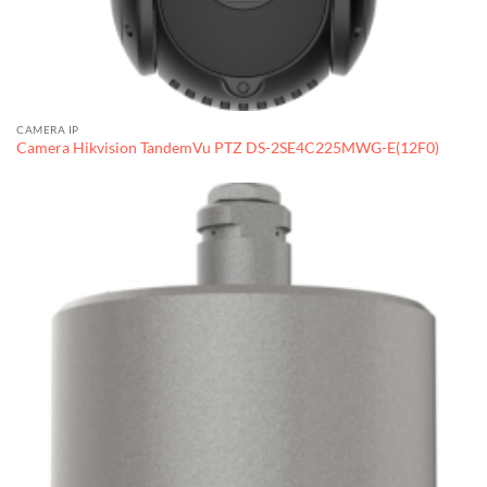
CAMERA IP
Camera Hikvision TandemVu PTZ DS-2SE4C225MWG-E(12F0)