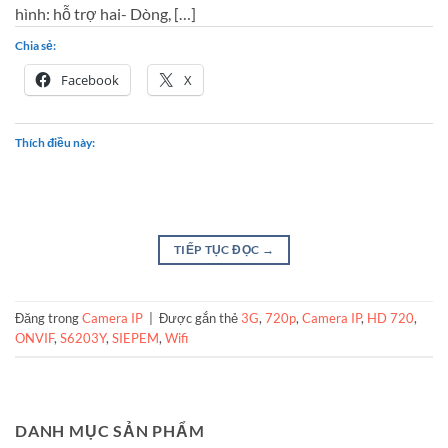
hình: hỗ trợ hai- Dòng, […]
Chia sẻ:
Facebook
X
Thích điều này:
TIẾP TỤC ĐỌC
→
Đăng trong
Camera IP
|
Được gắn thẻ
3G
,
720p
,
Camera IP
,
HD 720
,
ONVIF
,
S6203Y
,
SIEPEM
,
Wifi
DANH MỤC SẢN PHẨM