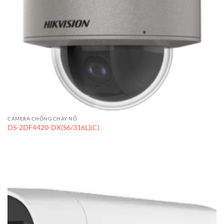
CAMERA CHỐNG CHÁY NỔ
DS-2DF4420-DX(S6/316L)(C)