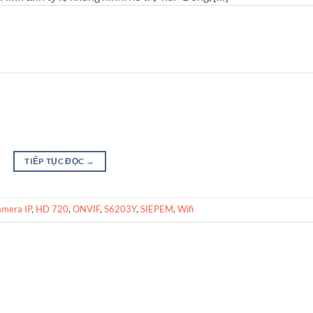
TIẾP TỤC ĐỌC
→
mera IP
,
HD 720
,
ONVIF
,
S6203Y
,
SIEPEM
,
Wifi