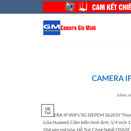
Bỏ
qua
nội
dung
CAMERA IP
ĐĂNG 
08
Th4
CAMERA IP WIFI/3G SIEPEM S6203Y Thương 
(của Huawei) Cảm biến hình ảnh: 1/4 inch
264 nén mã hóa, Hỗ Trợ Công Nghệ ONVIF Hì