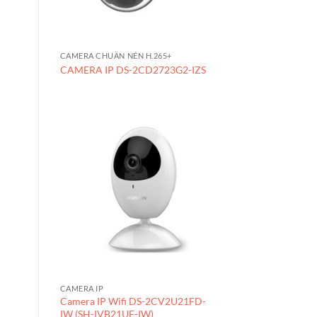
CAMERA CHUẨN NÉN H.265+
CAMERA IP DS-2CD2723G2-IZS
CAMERA IP
Camera IP Wifi DS-2CV2U21FD-
IW (SH-IVB21UF-IW)