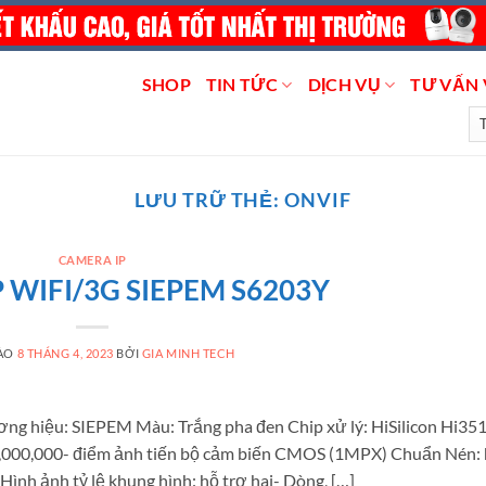
SHOP
TIN TỨC
DỊCH VỤ
TƯ VẤN 
LƯU TRỮ THẺ:
ONVIF
CAMERA IP
 WIFI/3G SIEPEM S6203Y
VÀO
8 THÁNG 4, 2023
BỞI
GIA MINH TECH
hiệu: SIEPEM Màu: Trắng pha đen Chip xử lý: HiSilicon Hi35
 1,000,000- điểm ảnh tiến bộ cảm biến CMOS (1MPX) Chuẩn Nén: 
nh ảnh tỷ lệ khung hình: hỗ trợ hai- Dòng, […]