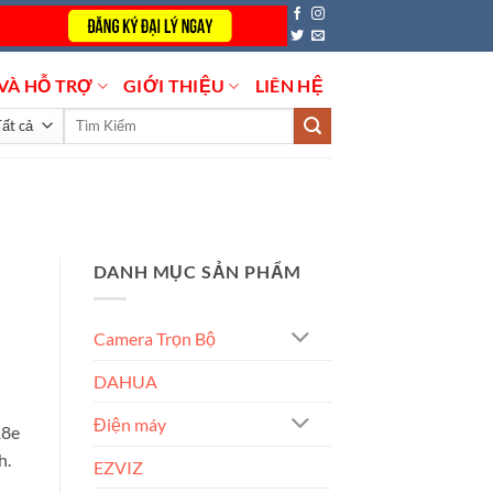
VÀ HỖ TRỢ
GIỚI THIỆU
LIÊN HỆ
Tìm
kiếm:
DANH MỤC SẢN PHẨM
Camera Trọn Bộ
DAHUA
Điện máy
18e
h.
EZVIZ