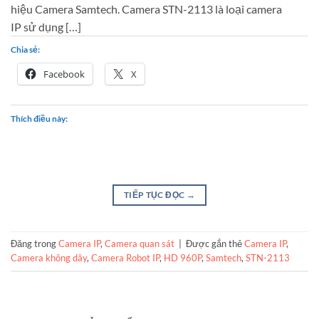
hiệu Camera Samtech. Camera STN-2113 là loại camera
IP sử dụng […]
Chia sẻ:
Facebook
X
Thích điều này:
TIẾP TỤC ĐỌC
→
Đăng trong
Camera IP
,
Camera quan sát
|
Được gắn thẻ
Camera IP
,
Camera không dây
,
Camera Robot IP
,
HD 960P
,
Samtech
,
STN-2113