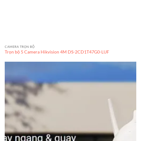
CAMERA TRỌN BỘ
Trọn bộ 5 Camera Hikvision 4M DS-2CD1T47G0-LUF