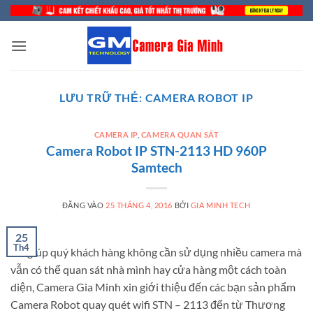
Bỏ
qua
nội
dung
LƯU TRỮ THẺ:
CAMERA ROBOT IP
CAMERA IP
,
CAMERA QUAN SÁT
Camera Robot IP STN-2113 HD 960P
Samtech
ĐĂNG VÀO
25 THÁNG 4, 2016
BỞI
GIA MINH TECH
25
Th4
Để giúp quý khách hàng không cần sử dụng nhiều camera mà
vẫn có thể quan sát nhà mình hay cửa hàng một cách toàn
diện, Camera Gia Minh xin giới thiệu đến các bạn sản phẩm
Camera Robot quay quét wifi STN – 2113 đến từ Thương