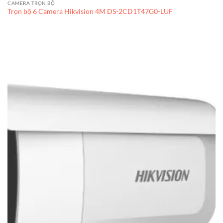
CAMERA TRỌN BỘ
Trọn bộ 6 Camera Hikvision 4M DS-2CD1T47G0-LUF