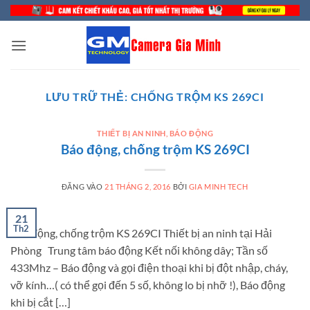
Bỏ
qua
nội
dung
LƯU TRỮ THẺ:
CHỐNG TRỘM KS 269CI
THIẾT BỊ AN NINH, BÁO ĐỘNG
Báo động, chống trộm KS 269CI
ĐĂNG VÀO
21 THÁNG 2, 2016
BỞI
GIA MINH TECH
21
Th2
Báo động, chống trộm KS 269CI Thiết bị an ninh tại Hải
Phòng Trung tâm báo động Kết nối không dây; Tần số
433Mhz – Báo động và gọi điện thoại khi bị đột nhập, cháy,
vỡ kính…( có thể gọi đến 5 số, không lo bị nhỡ !), Báo động
khi bị cắt […]