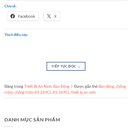
Chia sẻ:
Facebook
X
Thích điều này:
TIẾP TỤC ĐỌC
→
Đăng trong
Thiết Bị An Ninh, Báo Động
|
Được gắn thẻ
Báo động
,
chống
trộm
,
chống trộm KS 269CI
,
KS 269CI
,
thiết bị an ninh
DANH MỤC SẢN PHẨM