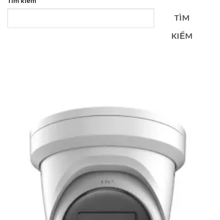
Tìm kiếm
TÌM
KIẾM