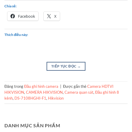
Chia sẻ:
Facebook
X
Thích điều này:
TIẾP TỤC ĐỌC
→
Đăng trong
Đầu ghi hình camera
|
Được gắn thẻ
Camera HDTVI
HIKVISION
,
CAMERA HIKVISION
,
Camera quan sát
,
Đầu ghi hình 8
kênh
,
DS-7108HGHI-F1
,
Hikvision
DANH MỤC SẢN PHẨM