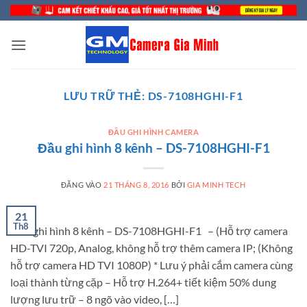
Bỏ
qua
nội
dung
LƯU TRỮ THẺ:
DS-7108HGHI-F1
ĐẦU GHI HÌNH CAMERA
Đầu ghi hình 8 kênh – DS-7108HGHI-F1
ĐĂNG VÀO
21 THÁNG 8, 2016
BỞI
GIA MINH TECH
21
Th8
Đầu ghi hình 8 kênh – DS-7108HGHI-F1 – (Hỗ trợ camera
HD-TVI 720p, Analog, không hỗ trợ thêm camera IP; (Không
hỗ trợ camera HD TVI 1080P) * Lưu ý phải cắm camera cùng
loại thành từng cặp – Hỗ trợ H.264+ tiết kiệm 50% dung
lượng lưu trữ – 8 ngõ vào video, […]