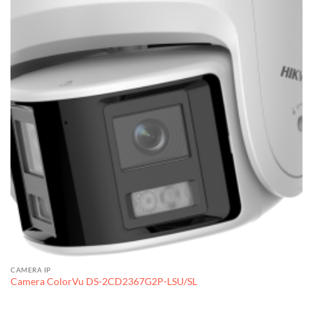
CAMERA IP
Camera ColorVu DS-2CD2367G2P-LSU/SL