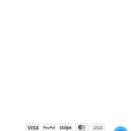
Visa
PayPal
Stripe
MasterCard
Cash