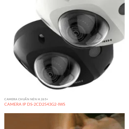
CAMERA CHUẨN NÉN H.265+
CAMERA IP DS-2CD2543G2-IWS