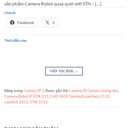
sản phẩm Camera Robot quay quét wifi STN – […]
Chia sẻ:
Facebook
X
Thích điều này:
TIẾP TỤC ĐỌC
→
Đăng trong
Camera IP
|
Được gắn thẻ
Camera IP
,
Camera không dây
,
Camera Robot IP STN-2113
,
HD 960P
,
Samtech
,
samtech 2110
,
samtech 2113
,
STN-2113