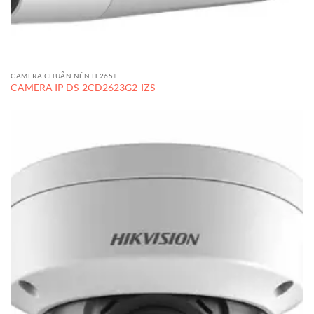
CAMERA CHUẨN NÉN H.265+
CAMERA IP DS-2CD2623G2-IZS