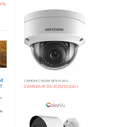
/SL
2DE7A225IW-AEB
c
id
CAMERA CHUẨN NÉN H.265+
?
CAMERA IP DS-2CD2121G0-I
n
ạc