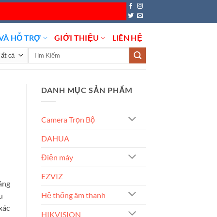
VÀ HỖ TRỢ
GIỚI THIỆU
LIÊN HỆ
Tìm
kiếm:
DANH MỤC SẢN PHẨM
Camera Trọn Bộ
DAHUA
Điện máy
EZVIZ
sáng
Hệ thống âm thanh
u
xác
HIKVISION