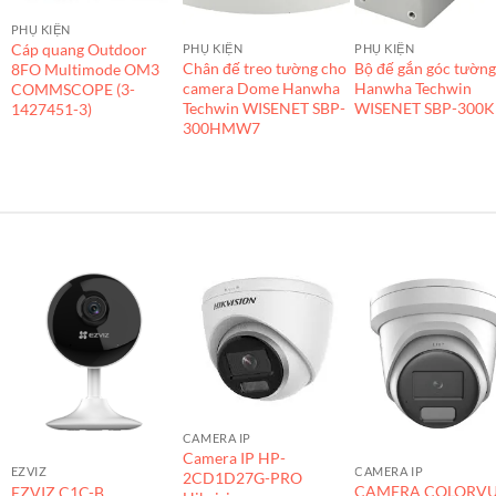
PHỤ KIỆN
Cáp quang Outdoor
PHỤ KIỆN
PHỤ KIỆN
Chân đế treo tường cho
Bộ đế gắn góc tườn
8FO Multimode OM3
camera Dome Hanwha
Hanwha Techwin
COMMSCOPE (3-
Techwin WISENET SBP-
WISENET SBP-300
1427451-3)
300HMW7
CAMERA IP
Camera IP HP-
EZVIZ
CAMERA IP
2CD1D27G-PRO
CAMERA COLORV
EZVIZ C1C-B