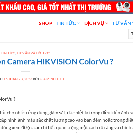
SHOP
TIN TỨC
DỊCH VỤ
TƯ VẤN 
TIN TỨC
,
TƯ VẤN VÀ HỖ TRỢ
chọn Camera HIKVISION ColorVu ?
ÀO
16 THÁNG 3, 2023
BỞI
GIA MINH TECH
olorVu ?
tốt cho nhiều ứng dụng giám sát, đặc biệt là trong điều kiện ánh 
cấp hình ảnh màu sắc chất lượng cao vào ban đêm hoặc trong điề
dùng xem được các chi tiết quan trọng một cách rõ ràng và chính 