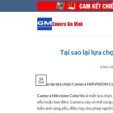
Bỏ
qua
nội
dung
Tại sao lại lựa 
ĐĂNG V
16
Th3
Tại sao lại lựa chọn Camera HIKVISION C
Camera Hikvision ColorVu
là một lựa chọn 
yếu hoặc ban đêm. Camera này có thể cung 
kiện ánh sáng yếu, điều này cho phép người 