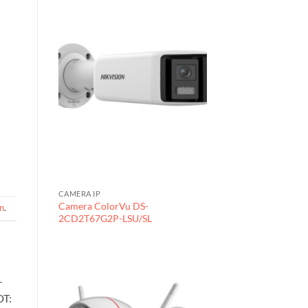
CAMERA IP
Camera ColorVu DS-
on
.
2CD2T67G2P-LSU/SL
–
DT: