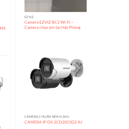
PHỤ KIỆN
EZVIZ
g
Cáp nhảy-Patch cord
Camera EZVIZ BC2 Wi-Fi –
COMMSCOPE CAT5E
Camera chạy pin tại Hải Phòng
KMS
UTP 20 mét (CO155D2-
07F065)
CAMERA CHUẨN NÉN H.265+
CAMERA IP DS-2CD2023G2-IU
CAMERA IP
U
Camera IP DS-