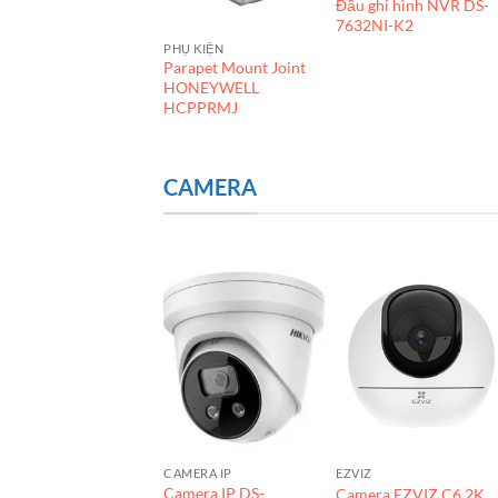
Đầu ghi hình NVR DS-
7632NI-K2
PHỤ KIỆN
ÁP MẠNG
Parapet Mount Joint
ikvision Cat6 DS-
HONEYWELL
1LN6U-G
HCPPRMJ
CAMERA
AMERA IP
CAMERA IP
EZVIZ
amera IP DS-
Camera IP DS-
Camera EZVIZ C6 2K