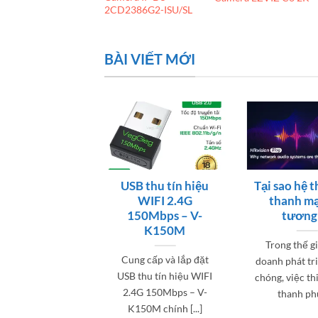
CD2721G0-IZ
2CD2386G2-ISU/SL
BÀI VIẾT MỚI
ao Hà Nội lắp
USB thu tín hiệu
Tại sao hệ 
m hơn 40.000
WIFI 2.4G
thanh mạ
ra giám sát?
150Mbps – V-
tương 
K150M
Hà Nội vừa phê
Trong thế g
Cung cấp và lắp đặt
 “Quy hoạch tổng
doanh phát tr
USB thu tín hiệu WIFI
uản lý hệ thống
chóng, việc th
2.4G 150Mbps – V-
camera [...]
thanh phù 
K150M chính [...]