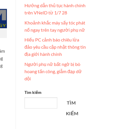
Hướng dẫn thủ tục hành chính
trên VNeID từ 1/7 28
Khoảnh khắc máy sấy tóc phát
nổ ngay trên tay người phụ nữ
Hiếu PC cảnh báo chiêu lừa
đảo yêu cầu cập nhật thông tin
iám
địa giới hành chính
ng
Người phụ nữ bất ngờ bị bò
ng
hoang tấn công, giẫm đạp dữ
dội
Tìm kiếm
n
TÌM
KIẾM