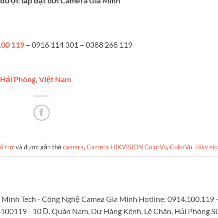
được lắp đặt bởi Camera Gia Minh
100 119
– 0916 114 301 – 0388 268 119
, Hải Phòng, Việt Nam
ỗ trợ
và được gắn thẻ
camera
,
Camera HIKVISION ColorVu
,
ColorVu
,
Hikvisi
Minh Tech - Công Nghệ Camea Gia Minh Hotline: 0914.100.119 
4100119 - 10 Đ. Quán Nam, Dư Hàng Kênh, Lê Chân, Hải Phòng S