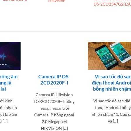
Hikvision
DS-2CD2347G2-LSU
thống âm
Camera IP DS-
Vì sao tốc độ sạ
ng là
2CD2020F-I
điện thoại Andro
lai
bỗng nhiên chậm
Camera IP Hikvision
iới kinh
Vì sao tốc độ sạc điệ
DS-2CD2020F-I, hồng
iển nhanh
thoại Android bỗng
ngoại, ngoài trời
iết lập âm
nhiên chậm? 1. Cáp s
Camera IP hồng ngoại
[...]
và [...]
2.0 Megapixel
HIKVISION [...]