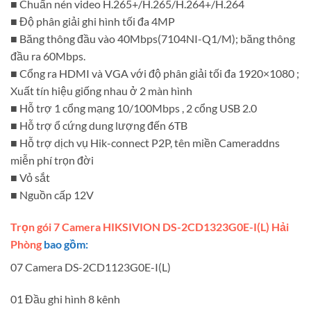
■ Chuẩn nén video H.265+/H.265/H.264+/H.264
■ Độ phân giải ghi hình tối đa 4MP
■ Băng thông đầu vào 40Mbps(7104NI-Q1/M); băng thông
đầu ra 60Mbps.
■ Cổng ra HDMI và VGA với độ phân giải tối đa 1920×1080 ;
Xuất tín hiệu giống nhau ở 2 màn hình
■ Hỗ trợ 1 cổng mạng 10/100Mbps , 2 cổng USB 2.0
■ Hỗ trợ ổ cứng dung lượng đến 6TB
■ Hỗ trợ dịch vụ Hik-connect P2P, tên miền Cameraddns
miễn phí trọn đời
■ Vỏ sắt
■ Nguồn cấp 12V
Trọn gói 7 Camera HIKSIVION DS-2CD1323G0E-I(L) Hải
Phòng
bao gồm:
07 Camera DS-2CD1123G0E-I(L)
01 Đầu ghi hình 8 kênh