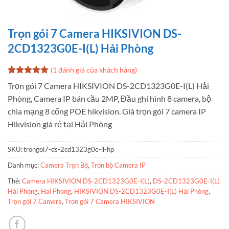
Trọn gói 7 Camera HIKSIVION DS-
2CD1323G0E-I(L) Hải Phòng
(
1
đánh giá của khách hàng)
5
1
trên 5
Trọn gói 7 Camera HIKSIVION DS-2CD1323G0E-I(L) Hải
dựa trên
Phòng, Camera IP bán cầu 2MP, Đầu ghi hình 8 camera, bộ
đánh giá
chia mạng 8 cổng POE hikvision. Giá trọn gói 7 camera IP
Hikvision giá rẻ tại Hải Phòng
SKU:
trongoi7-ds-2cd1323g0e-il-hp
Danh mục:
Camera Trọn Bộ
,
Trọn bộ Camera IP
Thẻ:
Camera HIKSIVION DS-2CD1323G0E-I(L)
,
DS-2CD1323G0E-I(L)
Hải Phòng
,
Hai Phong
,
HIKSIVION DS-2CD1323G0E-I(L) Hải Phòng
,
Trọn gói 7 Camera
,
Trọn gói 7 Camera HIKSIVION