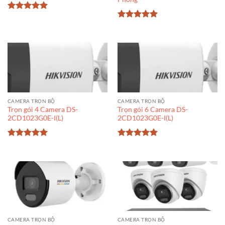
Được xếp
hạng
5
5
Được xếp
sao
hạng
5
5
sao
CAMERA TRỌN BỘ
CAMERA TRỌN BỘ
Trọn gói 4 Camera DS-
Trọn gói 6 Camera DS-
2CD1023G0E-I(L)
2CD1023G0E-I(L)
Được xếp
Được xếp
hạng
5
5
hạng
5
5
sao
sao
CAMERA TRỌN BỘ
CAMERA TRỌN BỘ