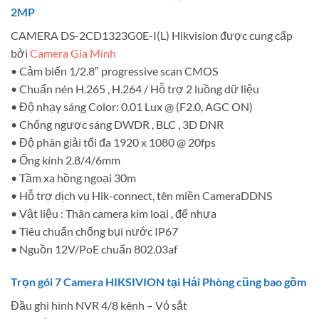
2MP
CAMERA DS-2CD1323G0E-I(L) Hikvision được cung cấp
bởi
Camera Gia Minh
• Cảm biến 1/2.8″ progressive scan CMOS
• Chuẩn nén H.265 , H.264 / Hỗ trợ 2 luồng dữ liệu
• Độ nhạy sáng Color: 0.01 Lux @ (F2.0, AGC ON)
• Chống ngược sáng DWDR , BLC , 3D DNR
• Độ phân giải tối đa 1920 x 1080 @ 20fps
• Ống kính 2.8/4/6mm
• Tầm xa hồng ngoại 30m
• Hỗ trợ dịch vụ Hik-connect, tên miền CameraDDNS
• Vật liệu : Thân camera kim loại , đế nhựa
• Tiêu chuẩn chống bụi nước IP67
• Nguồn 12V/PoE chuẩn 802.03af
Trọn gói 7 Camera HIKSIVION tại Hải Phòng cũng bao gồm
Đầu ghi hình NVR 4/8 kênh – Vỏ sắt