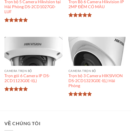
Trọn bộ 5 Camera Hikvision tại
Trọn Bộ 6 Camera Hikvision IP
Hải Phòng DS-2CD1027G0-
2MP ĐÊM CÓ MÀU
LUF
Được xếp
hạng
5
5
Được xếp
sao
hạng
5
5
sao
CAMERA TRỌN BỘ
CAMERA TRỌN BỘ
Trọn gói 6 Camera IP DS-
Trọn bộ 3 Camera HIKSIVION
2CD1123G0E-I(L)
DS-2CD1323G0E-I(L) Hải
Phòng
Được xếp
hạng
5
5
Được xếp
sao
hạng
5
5
sao
VỀ CHÚNG TÔI