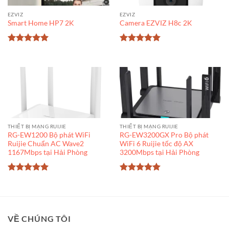
EZVIZ
EZVIZ
Smart Home HP7 2K
Camera EZVIZ H8c 2K
Được xếp
Được xếp
hạng
5
5
hạng
5
5
sao
sao
THIẾT BỊ MẠNG RUIJIE
THIẾT BỊ MẠNG RUIJIE
RG-EW1200 Bộ phát WiFi
RG-EW3200GX Pro Bộ phát
Ruijie Chuẩn AC Wave2
WiFi 6 Ruijie tốc độ AX
1167Mbps tại Hải Phòng
3200Mbps tại Hải Phòng
Được xếp
Được xếp
hạng
5
5
hạng
5
5
sao
sao
VỀ CHÚNG TÔI