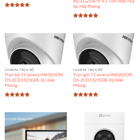
RG-EG2100-P V2 Tích Hợp PoE
tại Hải Phòng
Được xếp
hạng
5
5
sao
Được xếp
hạng
5
5
sao
CAMERA TRỌN BỘ
CAMERA TRỌN BỘ
Trọn bộ 3 Camera HIKSIVION
Trọn gói 7 Camera HIKSIVION
DS-2CD1323G0E-I(L) Hải
DS-2CD1323G0E-I(L) Hải
Phòng
Phòng
Được xếp
Được xếp
hạng
5
5
hạng
5
5
sao
sao