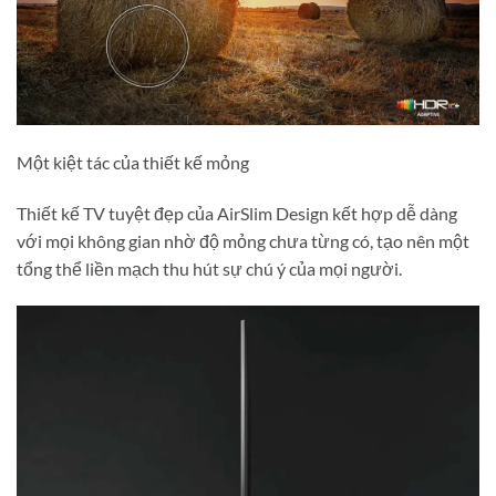
Một kiệt tác của thiết kế mỏng
Thiết kế TV tuyệt đẹp của AirSlim Design kết hợp dễ dàng
với mọi không gian nhờ độ mỏng chưa từng có, tạo nên một
tổng thể liền mạch thu hút sự chú ý của mọi người.