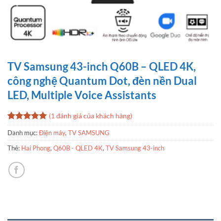
TV Samsung 43-inch Q60B – QLED 4K,
công nghệ Quantum Dot, đèn nền Dual
LED, Multiple Voice Assistants
(
1
đánh giá của khách hàng)
5
1
trên 5
Danh mục:
Điện máy
,
TV SAMSUNG
dựa trên
đánh giá
Thẻ:
Hai Phong
,
Q60B - QLED 4K
,
TV Samsung 43-inch