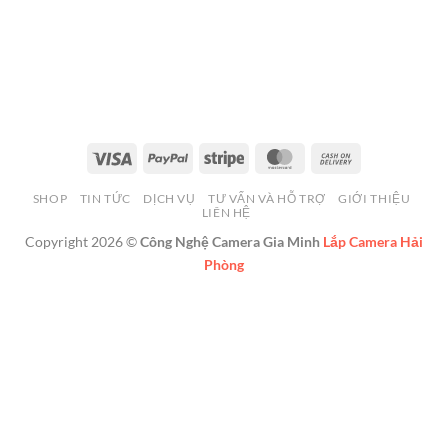
Visa
PayPal
Stripe
MasterCard
Cash
On
SHOP
TIN TỨC
DỊCH VỤ
TƯ VẤN VÀ HỖ TRỢ
GIỚI THIỆU
Delivery
LIÊN HỆ
Copyright 2026 ©
Công Nghệ Camera Gia Minh
Lắp Camera Hải
Phòng