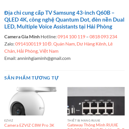
Địa chỉ cung cấp TV Samsung 43-inch Q60B –
QLED 4K, công nghệ Quantum Dot, đèn nền Dual
LED, Multiple Voice Assistants tại Hải Phòng
Camera Gia Minh
Hotline:
0914 100 119
–
0818 093 234
Zalo:
0914100119
10 Đ. Quán Nam, Dư Hàng Kênh, Lê
Chân, Hải Phòng, Việt Nam
Email:
anninhgiaminh@gmail.com
SẢN PHẨM TƯƠNG TỰ
EZVIZ
THIẾT BỊ MẠNG RUIJIE
Gateway Thông Minh RUIJIE
Camera EZVIZ C8W Pro 3K