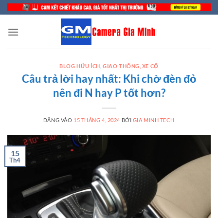
Bỏ
qua
nội
dung
BLOG HỮU ÍCH
,
GIAO THÔNG, XE CỘ
Câu trả lời hay nhất: Khi chờ đèn đỏ
nên đi N hay P tốt hơn?
ĐĂNG VÀO
15 THÁNG 4, 2024
BỞI
GIA MINH TECH
15
Th4