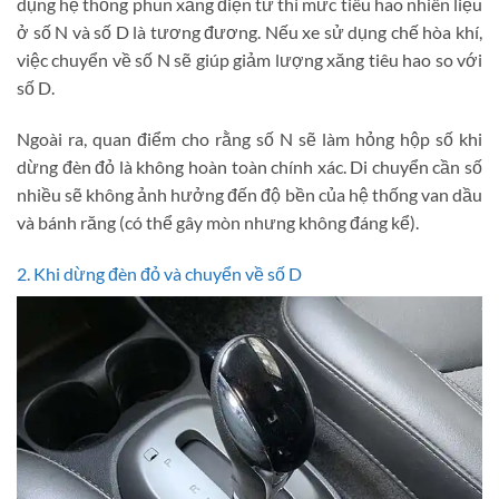
dụng hệ thống phun xăng điện tử thì mức tiêu hao nhiên liệu
ở số N và số D là tương đương. Nếu xe sử dụng chế hòa khí,
việc chuyển về số N sẽ giúp giảm lượng xăng tiêu hao so với
số D.
Ngoài ra, quan điểm cho rằng số N sẽ làm hỏng hộp số khi
dừng đèn đỏ là không hoàn toàn chính xác. Di chuyển cần số
nhiều sẽ không ảnh hưởng đến độ bền của hệ thống van dầu
và bánh răng (có thể gây mòn nhưng không đáng kể).
2. Khi dừng đèn đỏ và chuyển về số D