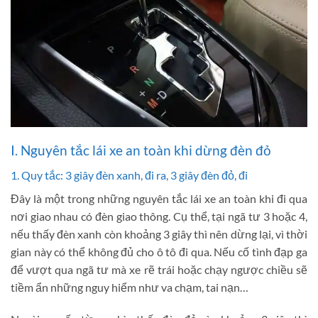
I. Nguyên tắc lái xe an toàn khi dừng đèn đỏ
1. Quy tắc: 3 giây đèn xanh, đi ra, 3 giây đèn đỏ, đi
Đây là một trong những nguyên tắc lái xe an toàn khi đi qua
nơi giao nhau có đèn giao thông. Cụ thể, tại ngã tư 3 hoặc 4,
nếu thấy đèn xanh còn khoảng 3 giây thì nên dừng lại, vì thời
gian này có thể không đủ cho ô tô đi qua. Nếu cố tình đạp ga
để vượt qua ngã tư mà xe rẽ trái hoặc chạy ngược chiều sẽ
tiềm ẩn những nguy hiểm như va chạm, tai nạn…