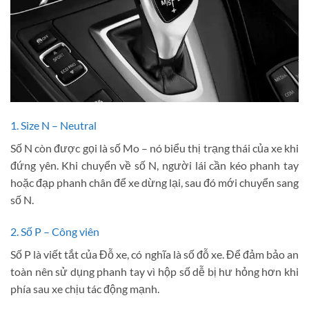
1. Size N – Neutral
Số N còn được gọi là số Mo – nó biểu thị trạng thái của xe khi
đứng yên. Khi chuyển về số N, người lái cần kéo phanh tay
hoặc đạp phanh chân để xe dừng lại, sau đó mới chuyển sang
số N.
2. Số P – Công viên
Số P là viết tắt của Đỗ xe, có nghĩa là số đỗ xe. Để đảm bảo an
toàn nên sử dụng phanh tay vì hộp số dễ bị hư hỏng hơn khi
phía sau xe chịu tác động mạnh.