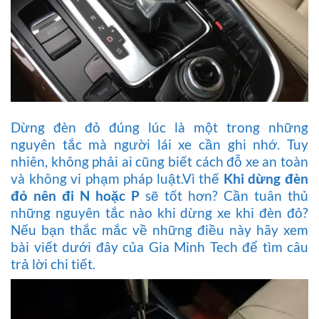
Dừng đèn đỏ đúng lúc là một trong những
nguyên tắc mà người lái xe cần ghi nhớ. Tuy
nhiên, không phải ai cũng biết cách đỗ xe an toàn
và không vi phạm pháp luật.Vì thế
Khi dừng đèn
đỏ nên đi N hoặc P
sẽ tốt hơn? Cần tuân thủ
những nguyên tắc nào khi dừng xe khi đèn đỏ?
Nếu bạn thắc mắc về những điều này hãy xem
bài viết dưới đây của Gia Minh Tech để tìm câu
trả lời chi tiết.