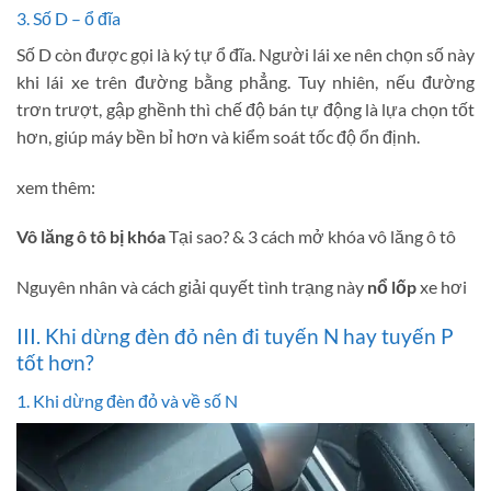
3. Số D – ổ đĩa
Số D còn được gọi là ký tự ổ đĩa. Người lái xe nên chọn số này
khi lái xe trên đường bằng phẳng. Tuy nhiên, nếu đường
trơn trượt, gập ghềnh thì chế độ bán tự động là lựa chọn tốt
hơn, giúp máy bền bỉ hơn và kiểm soát tốc độ ổn định.
xem thêm:
Vô lăng ô tô bị khóa
Tại sao? & 3 cách mở khóa vô lăng ô tô
Nguyên nhân và cách giải quyết tình trạng này
nổ lốp
xe hơi
III. Khi dừng đèn đỏ nên đi tuyến N hay tuyến P
tốt hơn?
1. Khi dừng đèn đỏ và về số N