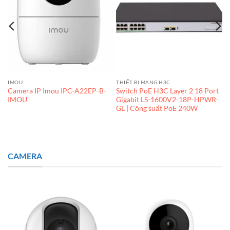
IMOU
THIẾT BỊ MẠNG H3C
Camera IP Imou IPC-A22EP-B-
Switch PoE H3C Layer 2 18 Port
IMOU
Gigabit LS-1600V2-18P-HPWR-
GL | Công suất PoE 240W
CAMERA