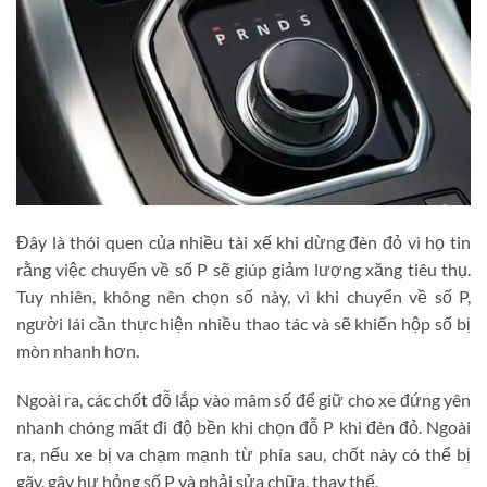
Đây là thói quen của nhiều tài xế khi dừng đèn đỏ vì họ tin
rằng việc chuyển về số P sẽ giúp giảm lượng xăng tiêu thụ.
Tuy nhiên, không nên chọn số này, vì khi chuyển về số P,
người lái cần thực hiện nhiều thao tác và sẽ khiến hộp số bị
mòn nhanh hơn.
Ngoài ra, các chốt đỗ lắp vào mâm số để giữ cho xe đứng yên
nhanh chóng mất đi độ bền khi chọn đỗ P khi đèn đỏ. Ngoài
ra, nếu xe bị va chạm mạnh từ phía sau, chốt này có thể bị
gãy, gây hư hỏng số P và phải sửa chữa, thay thế.