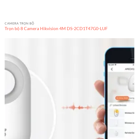
CAMERA TRỌN BỘ
Trọn bộ 8 Camera Hikvision 4M DS-2CD1T47G0-LUF