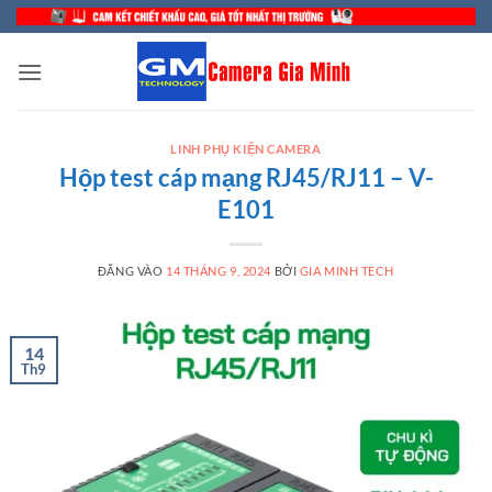
Bỏ
qua
nội
dung
LINH PHỤ KIỆN CAMERA
Hộp test cáp mạng RJ45/RJ11 – V-
E101
ĐĂNG VÀO
14 THÁNG 9, 2024
BỞI
GIA MINH TECH
14
Th9