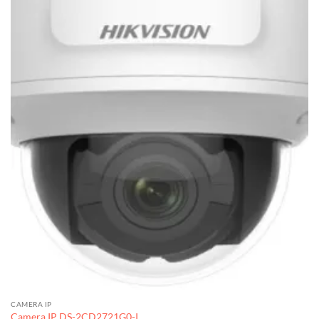
CAMERA IP
Camera IP DS-2CD2721G0-I