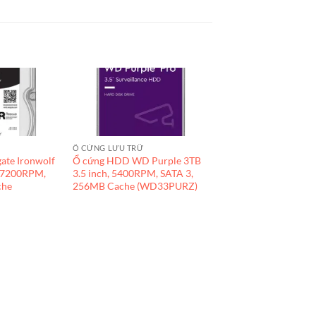
Ổ CỨNG LƯU TRỮ
ate Ironwolf
Ổ cứng HDD WD Purple 3TB
, 7200RPM,
3.5 inch, 5400RPM, SATA 3,
che
256MB Cache (WD33PURZ)