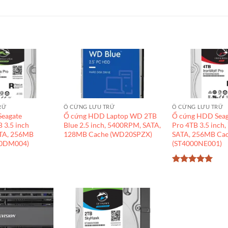
RỮ
Ổ CỨNG LƯU TRỮ
Ổ CỨNG LƯU TRỮ
eagate
Ổ cứng HDD Laptop WD 2TB
Ổ cứng HDD Seag
 3.5 inch
Blue 2.5 inch, 5400RPM, SATA,
Pro 4TB 3.5 inch
TA, 256MB
128MB Cache (WD20SPZX)
SATA, 256MB Ca
00DM004)
(ST4000NE001)
Được xếp
hạng
5
5
sao