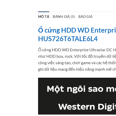
MÔ TẢ
ĐÁNH GIÁ (5)
BÁO GIÁ
Ổ cứng HDD WD Enterpri
HUS726T6TALE6L4
Ổ cứng HDD WD Enterprise Ultrastar DC HC31
như HDD box, rock. Với tốc độ truyền dữ l
công việc sáng tạo, chơi game và các hệ thốn
ghi dữ liệu mang đến hiệu năng mạnh mẽ c