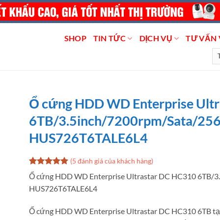
SHOP
TIN TỨC
DỊCH VỤ
TƯ VẤN 
Ổ cứng HDD WD Enterprise Ult
6TB/3.5inch/7200rpm/Sata/25
HUS726T6TALE6L4
(
5
đánh giá của khách hàng)
5
5
trên 5
Ổ cứng HDD WD Enterprise Ultrastar DC HC310 6TB/3
dựa trên
HUS726T6TALE6L4
đánh giá
Ổ cứng HDD WD Enterprise Ultrastar DC HC310 6TB tại 