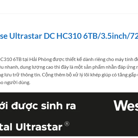
se Ultrastar DC HC310 6TB/3.5inch/
0 6TB tại Hải Phòng được thiết kế dành riêng cho máy tính để bà
iệu nhanh, dung lượng cao thì đây là một sản phẩm nhằn đáp ứng
g lưu trữ thông tin. Cộng thêm bộ xử lý lõi khép giúp có tăng gấp đ
ho người dùng.