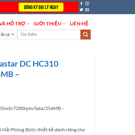
VÀ HỖ TRỢ
GIỚI THIỆU
LIÊN HỆ
Tìm
kiếm:
rastar DC HC310
6MB –
.5inch/7200rpm/Sata/256MB –
Hải Phòng được thiết kế dành riêng cho