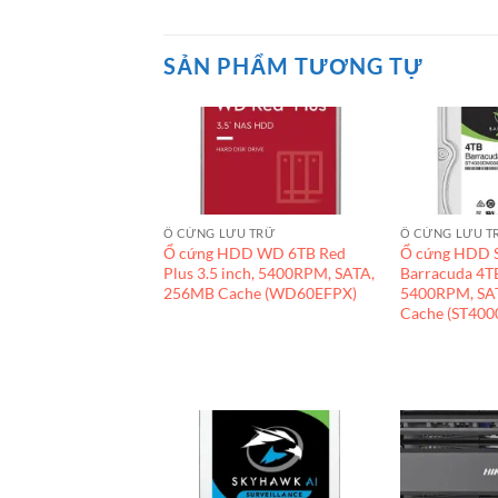
SẢN PHẨM TƯƠNG TỰ
Ổ CỨNG LƯU TRỮ
Ổ CỨNG LƯU T
Ổ cứng HDD WD 6TB Red
Ổ cứng HDD S
Plus 3.5 inch, 5400RPM, SATA,
Barracuda 4TB
256MB Cache (WD60EFPX)
5400RPM, SA
Cache (ST40