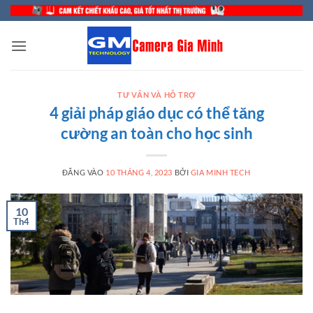
Bỏ
qua
nội
dung
TƯ VẤN VÀ HỖ TRỢ
4 giải pháp giáo dục có thể tăng
cường an toàn cho học sinh
ĐĂNG VÀO
10 THÁNG 4, 2023
BỞI
GIA MINH TECH
10
Th4