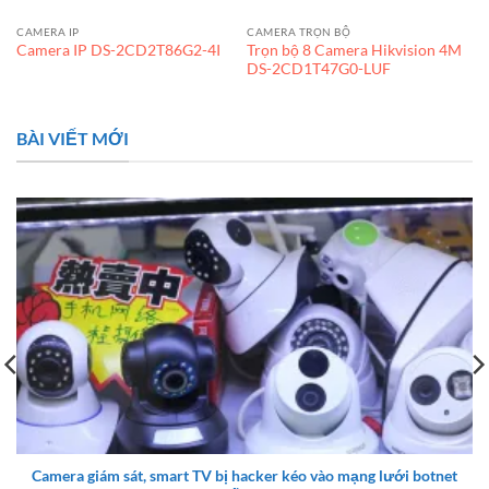
CAMERA IP
CAMERA TRỌN BỘ
Trọn bộ 8 Camera Hikvision 4M
Camera IP DS-2CD2T86G2-4I
DS-2CD1T47G0-LUF
BÀI VIẾT MỚI
Camera giám sát, smart TV bị hacker kéo vào mạng lưới botnet