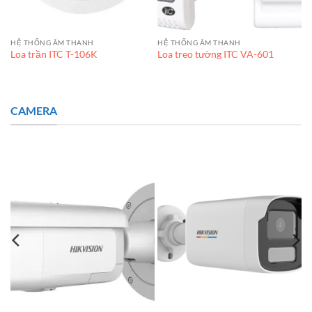
n
HỆ THỐNG ÂM THANH
HỆ THỐNG ÂM THANH
Loa trần ITC T-106K
Loa treo tường ITC VA-601
CAMERA