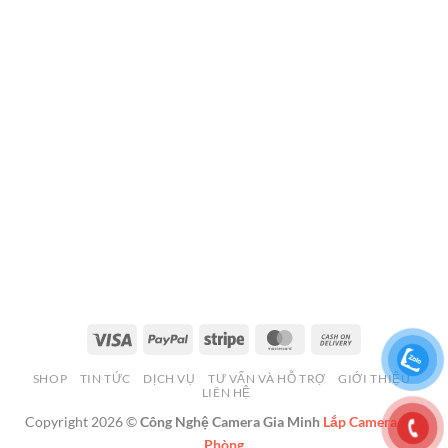
Visa
PayPal
Stripe
MasterCard
Cash
On
SHOP
TIN TỨC
DỊCH VỤ
TƯ VẤN VÀ HỖ TRỢ
GIỚI THIỆU
Delivery
LIÊN HỆ
Copyright 2026 ©
Công Nghệ Camera Gia Minh
Lắp Camera Hải
Phòng