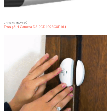
CAMERA TRỌN BỘ
Trọn gói 4 Camera DS-2CD1023G0E-I(L)