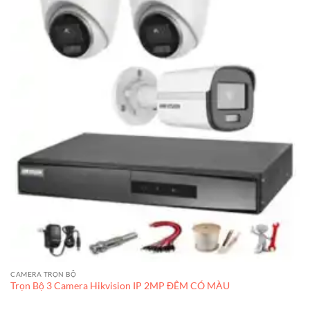
CAMERA TRỌN BỘ
Trọn Bộ 3 Camera Hikvision IP 2MP ĐÊM CÓ MÀU