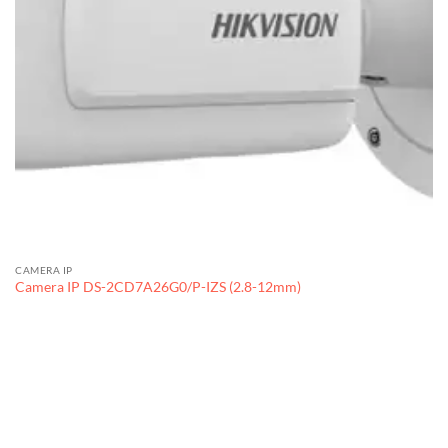
CAMERA IP
Camera IP DS-2CD7A26G0/P-IZS (2.8-12mm)