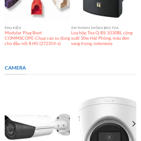
PHỤ KIỆN
ÂM THANH THÔNG BÁO TOA
Modular Plug Boot
Loa hộp Toa Q-BS-1030BL công
ét
COMMSCOPE-Chụp cao su dùng
suất 30w Hải Phòng, màu đen
cho đầu nối RJ45 (272354-x)
sang trọng, indonesia
CAMERA