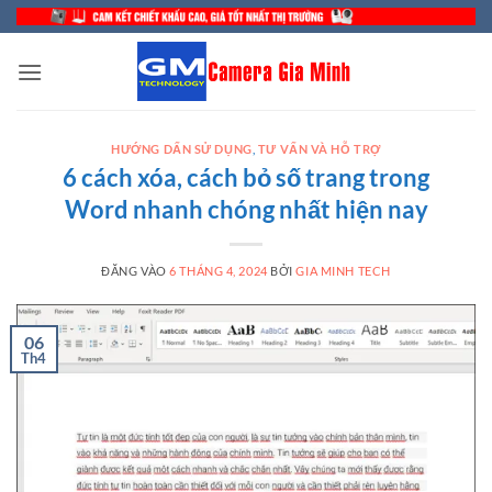
Bỏ
qua
nội
dung
HƯỚNG DẤN SỬ DỤNG
,
TƯ VẤN VÀ HỖ TRỢ
6 cách xóa, cách bỏ số trang trong
Word nhanh chóng nhất hiện nay
ĐĂNG VÀO
6 THÁNG 4, 2024
BỞI
GIA MINH TECH
06
Th4