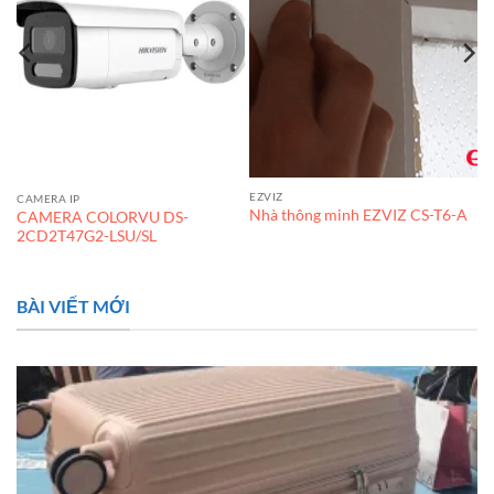
EZVIZ
CAMERA IP
Nhà thông minh EZVIZ CS-T6-A
CAMERA COLORVU DS-
2CD2T47G2-LSU/SL
BÀI VIẾT MỚI