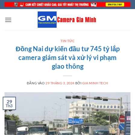
Bỏ
qua
nội
dung
TIN TỨC
Đồng Nai dự kiến đầu tư 745 tỷ lắp
camera giám sát và xử lý vi phạm
giao thông
ĐĂNG VÀO
29 THÁNG 3, 2024
BỞI
GIA MINH TECH
29
Th3