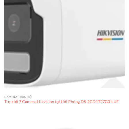
CAMERA TRỌN BỘ
Trọn bộ 7 Camera Hikvision tại Hải Phòng DS-2CD1T27G0-LUF