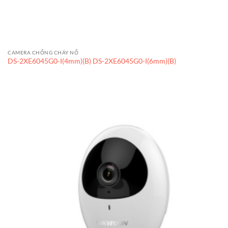
CAMERA CHỐNG CHÁY NỔ
DS-2XE6045G0-I(4mm)(B) DS-2XE6045G0-I(6mm)(B)