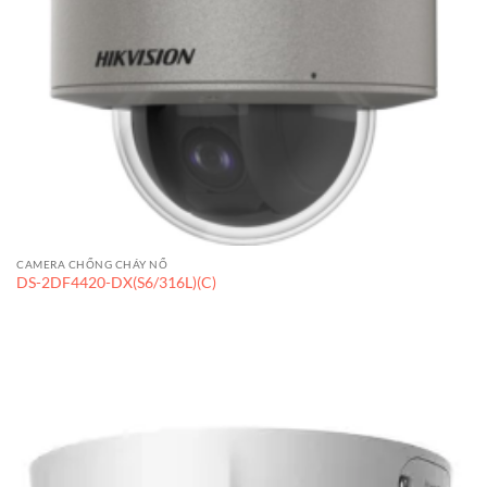
CAMERA CHỐNG CHÁY NỔ
DS-2DF4420-DX(S6/316L)(C)