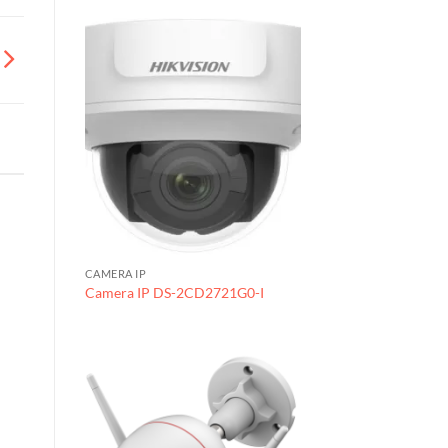
CAMERA IP
Camera IP DS-2CD2721G0-I
PHỤ KIỆN
Tủ điện SINO vỏ kim
loại CKE6:
690x570x250