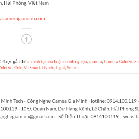
ân, Hải Phòng, Việt Nam
.cameragiaminh.com
à được gắn thẻ
an ninh tại nhà hoặc doanh nghiệp
,
camera
,
Camera ColorVu S
ColorVu
,
ColorVu Smart
,
Hybrid
,
Light
,
Smart
.
Minh Tech - Công Nghệ Camea Gia Minh Hotline: 0914.100.119 
4100119 - 10 Đ. Quán Nam, Dư Hàng Kênh, Lê Chân, Hải Phòng S
gnghegiaminh@gmail.com
- Số Điện Thoại: 0914100119 – website