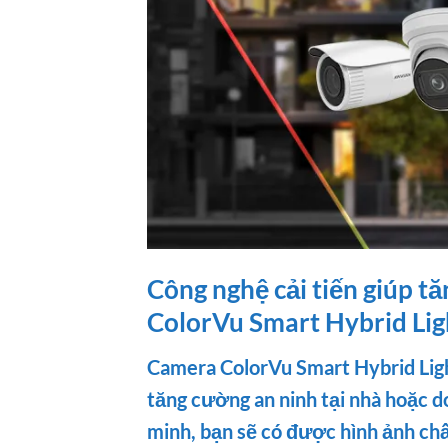
Công nghệ cải tiến giúp 
ColorVu Smart Hybrid Lig
Camera ColorVu Smart Hybrid Lig
tăng cường an ninh tại nhà hoặc d
minh, bạn sẽ có được hình ảnh chấ