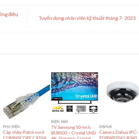
ững điều
Tuyển dụng nhân viên kỹ thuật tháng 7- 2023
–
ĐIỆN MÁY
TV Samsung 50-inch
PHỤ KIỆN
DAHUA
Cáp nhảy-Patch cord
Camera Dahua IPC-
BU8500 – Crystal UHD
COMMSCOPE CAT6A
PDBW82041-B360
4K, Dynamic Crystal