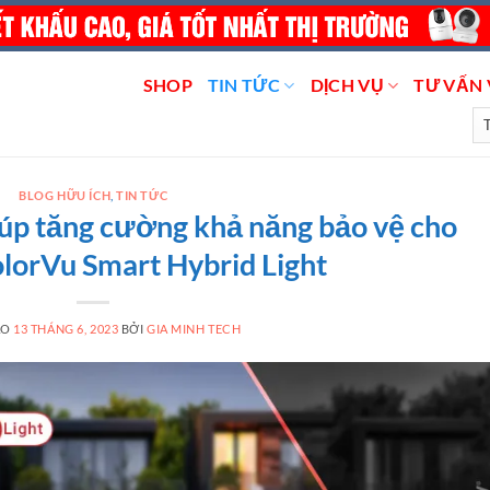
SHOP
TIN TỨC
DỊCH VỤ
TƯ VẤN 
BLOG HỮU ÍCH
,
TIN TỨC
iúp tăng cường khả năng bảo vệ cho
lorVu Smart Hybrid Light
ÀO
13 THÁNG 6, 2023
BỞI
GIA MINH TECH