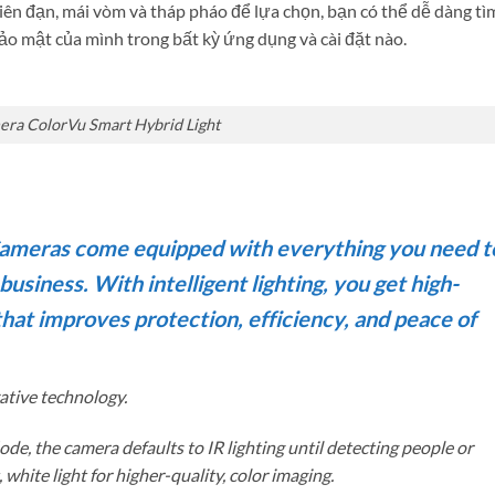
iên đạn, mái vòm và tháp pháo để lựa chọn, bạn có thể dễ dàng tì
o mật của mình trong bất kỳ ứng dụng và cài đặt nào.
ra ColorVu Smart Hybrid Light
Cameras come equipped with everything you need t
usiness. With intelligent lighting, you get high-
hat improves protection, efficiency, and peace of
ative technology.
e, the camera defaults to IR lighting until detecting people or
, white light for higher-quality, color imaging.