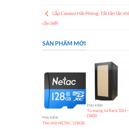
Lắp Camera Hải Phòng: Tất tần tật nh
cần biết
SẢN PHẨM MỚI
PHỤ KIỆN
Tủ mạng, tủ Rack 32U 
D800
HỤ KIỆN
PHỤ KIỆN
áp nhảy-Patch cord
Thẻ nhớ NETAC 128GB
COMMSCOPE CAT6