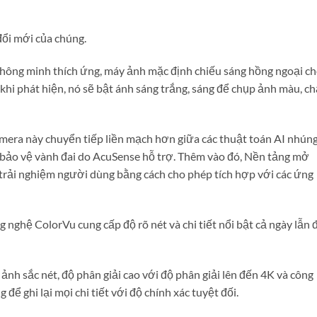
ổi mới của chúng.
hông minh thích ứng, máy ảnh mặc định chiếu sáng hồng ngoại c
hi phát hiện, nó sẽ bật ánh sáng trắng, sáng để chụp ảnh màu, ch
era này chuyển tiếp liền mạch hơn giữa các thuật toán AI nhúng
bảo vệ vành đai do AcuSense hỗ trợ. Thêm vào đó, Nền tảng mở
rải nghiệm người dùng bằng cách cho phép tích hợp với các ứng
 nghệ ColorVu cung cấp độ rõ nét và chi tiết nổi bật cả ngày lẫn
nh sắc nét, độ phân giải cao với độ phân giải lên đến 4K và công
để ghi lại mọi chi tiết với độ chính xác tuyệt đối.