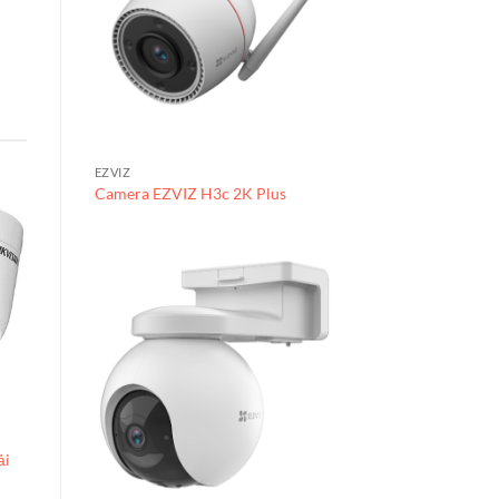
EZVIZ
Camera EZVIZ H3c 2K Plus
CAMERA IP
Camera IP DS-
2DE3A404IW-DE/W
ải