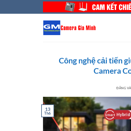
Bỏ
qua
nội
dung
Công nghệ cải tiến g
Camera Co
ĐĂNG V
13
Th6