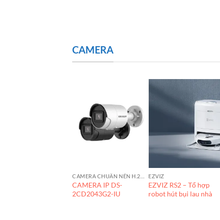
TP 1.5 mét
(NPC06UVDB-RD005F)
CAMERA
ZVIZ
CAMERA CHUẨN NÉN H.265+
EZVIZ
amera EZVIZ C3TN
CAMERA IP DS-
EZVIZ RS2 – Tổ hợp
olor
2CD2043G2-IU
robot hút bụi lau nhà