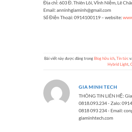
Địa chỉ: 603 Đ. Thiên Lôi, Vĩnh Niệm, Lê Ch
Email:
anninhgiaminh@gmail.com
Số Điện Thoại: 0914100119 – website:
www
Bài viết này được đăng trong
Blog hữu ích
,
Tin tức
v
Hybrid Light
,
GIA MINH TECH
THÔNG TIN LIÊN HỆ: Gia 
0818.093.234 - Zalo: 091
0818 093 234 - Email:
con
giaminhtech.com