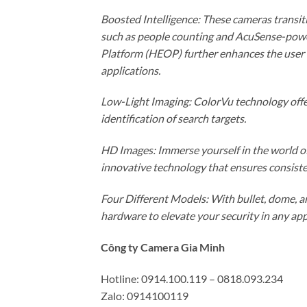
Boosted Intelligence: These cameras transi
such as people counting and AcuSense-powe
Platform (HEOP) further enhances the user 
applications.
Low-Light Imaging: ColorVu technology offers
identification of search targets.
HD Images: Immerse yourself in the world of
innovative technology that ensures consisten
Four Different Models: With bullet, dome, an
hardware to elevate your security in any app
Công ty Camera Gia Minh
Hotline: 0914.100.119 – 0818.093.234
Zalo: 0914100119