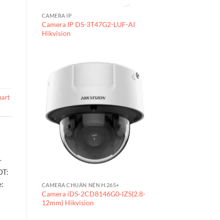
CAMERA IP
Camera IP DS-3T47G2-LUF-AI
Hikvision
mart
–
DT:
:
CAMERA CHUẨN NÉN H.265+
Camera iDS-2CD8146G0-IZS(2.8-
12mm) Hikvision