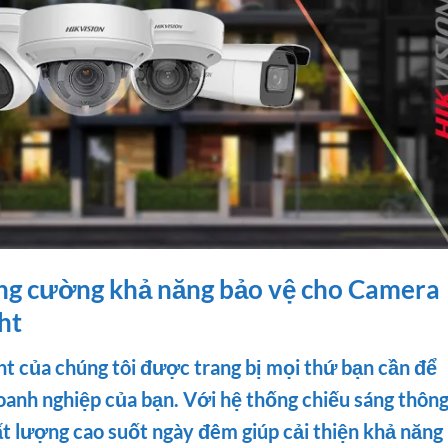
tăng cường khả năng bảo vệ cho Camera
ht
ht c
ủa chúng tôi được trang bị mọi thứ bạn cần để
oanh nghiệp của bạn. Với hệ thống chiếu sáng thôn
t lượng cao suốt ngày đêm giúp cải thiện khả năng