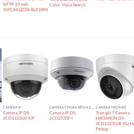
S/FTP 10 mét
Color, Voice Search
(NPC6ASZDB-BL010M)
CAMERA IP
CAMERA CHUẨN NÉN H.265+
CAMERA TRỌN BỘ
Camera IP DS-
Camera IP DS-
Trọn gói 7 Camera
2CD1123G0-IUF
2CD2720F-I
HIKSIVION DS-
2CD1323G0E-I(L) H
Phòng