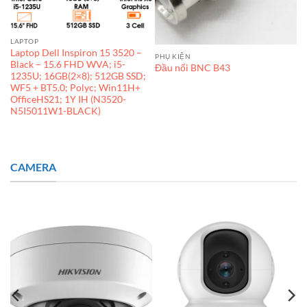
LAPTOP
Laptop Dell Inspiron 15 3520 –
PHỤ KIỆN
Black – 15.6 FHD WVA; i5-
Đầu nối BNC B43
1235U; 16GB(2×8); 512GB SSD;
WF5 + BT5.0; Polyc; Win11H+
OfficeHS21; 1Y IH (N3520-
N5I5011W1-BLACK)
CAMERA