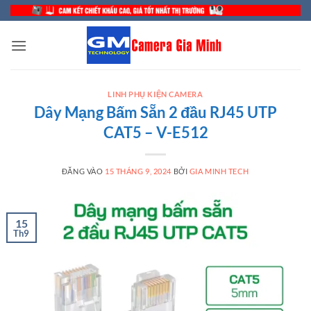
Bỏ
qua
nội
dung
LINH PHỤ KIỆN CAMERA
Dây Mạng Bấm Sẵn 2 đầu RJ45 UTP
CAT5 – V-E512
ĐĂNG VÀO
15 THÁNG 9, 2024
BỞI
GIA MINH TECH
15
Th9