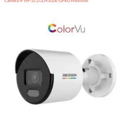
Camera IP HP-2CD1D43G0E-GPRO Hikvision