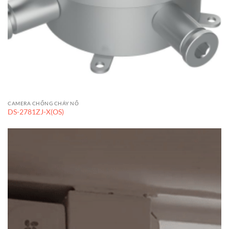
CAMERA CHỐNG CHÁY NỔ
DS-2781ZJ-X(OS)