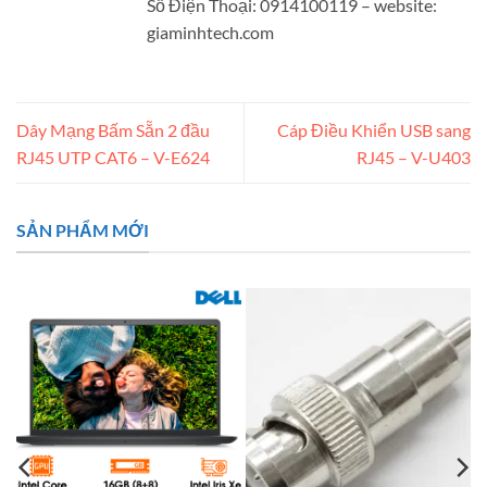
Số Điện Thoại: 0914100119 – website:
giaminhtech.com
Dây Mạng Bấm Sẵn 2 đầu
Cáp Điều Khiển USB sang
RJ45 UTP CAT6 – V-E624
RJ45 – V-U403
SẢN PHẨM MỚI