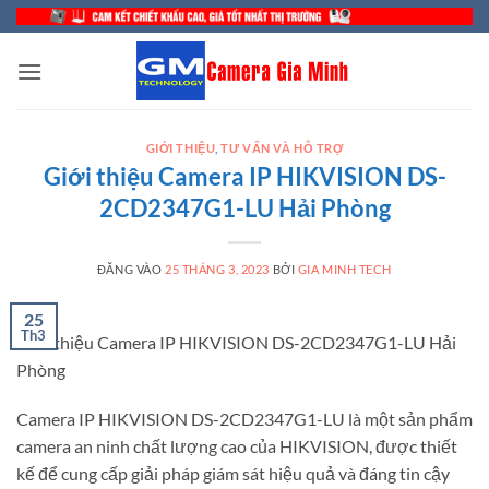
Bỏ
qua
nội
dung
GIỚI THIỆU
,
TƯ VẤN VÀ HỖ TRỢ
Giới thiệu Camera IP HIKVISION DS-
2CD2347G1-LU Hải Phòng
ĐĂNG VÀO
25 THÁNG 3, 2023
BỞI
GIA MINH TECH
25
Th3
Giới thiệu Camera IP HIKVISION DS-2CD2347G1-LU Hải
Phòng
Camera IP HIKVISION DS-2CD2347G1-LU là một sản phẩm
camera an ninh chất lượng cao của HIKVISION, được thiết
kế để cung cấp giải pháp giám sát hiệu quả và đáng tin cậy