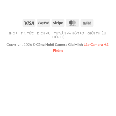
Visa
PayPal
Stripe
MasterCard
Cash
On
SHOP
TIN TỨC
DỊCH VỤ
TƯ VẤN VÀ HỖ TRỢ
GIỚI THIỆU
Delivery
LIÊN HỆ
Copyright 2026 ©
Công Nghệ Camera Gia Minh
Lắp Camera Hải
Phòng