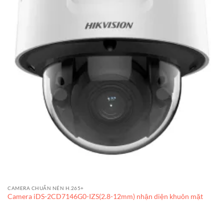
CAMERA CHUẨN NÉN H.265+
Camera iDS-2CD7146G0-IZS(2.8-12mm) nhận diện khuôn mặt