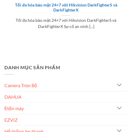
Tối đa hóa bảo mật 24×7 với Hikvision DarkFighterS và
DarkFighterX
Tối đa hóa bảo mật 24×7 với Hikvision DarkFighterS và
DarkFighterX Sự cố an ninh [...]
DANH MỤC SẢN PHẨM
Camera Trọn Bộ
DAHUA
Điện máy
EZVIZ
Hệ thống âm thanh