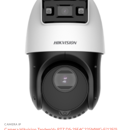
CAMERA IP
Camera Hikvision TandemVu PTZ DS-2SE4C225MWG-E(12F0)