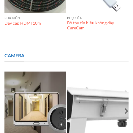
PHỤ KIỆN
PHỤ KIỆN
Bộ thu tín hiệu không dây
Dây cáp HDMI 10m
CareCam
CAMERA