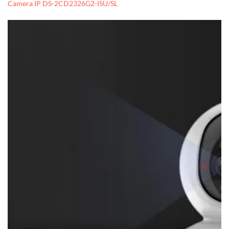
Camera IP DS-2CD2326G2-ISU/SL