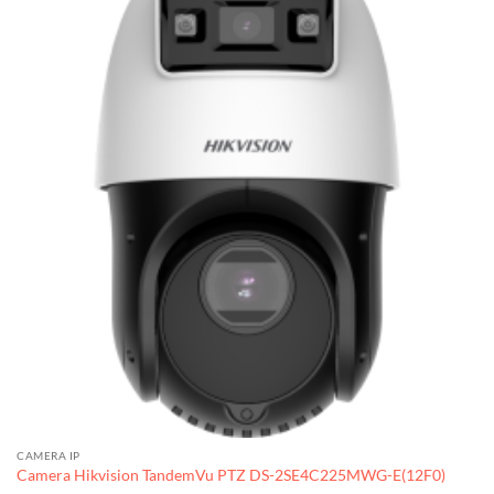
CAMERA IP
Camera Hikvision TandemVu PTZ DS-2SE4C225MWG-E(12F0)