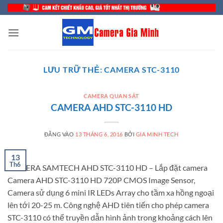
Bỏ
qua
nội
dung
LƯU TRỮ THẺ:
CAMERA STC-3110
CAMERA QUAN SÁT
CAMERA AHD STC-3110 HD
ĐĂNG VÀO
13 THÁNG 6, 2016
BỞI
GIA MINH TECH
13
Th6
CAMERA SAMTECH AHD STC-3110 HD – Lắp đặt camera
Camera AHD STC-3110 HD 720P CMOS Image Sensor,
Camera sử dụng 6 mini IR LEDs Array cho tầm xa hồng ngoại
lên tới 20-25 m. Công nghệ AHD tiên tiến cho phép camera
STC-3110 có thể truyền dẫn hình ảnh trong khoảng cách lên