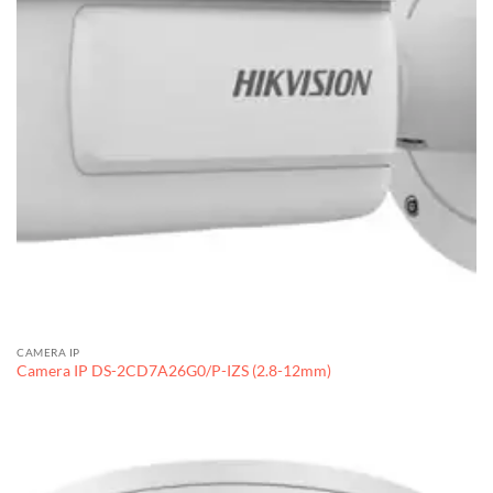
CAMERA IP
Camera IP DS-2CD7A26G0/P-IZS (2.8-12mm)