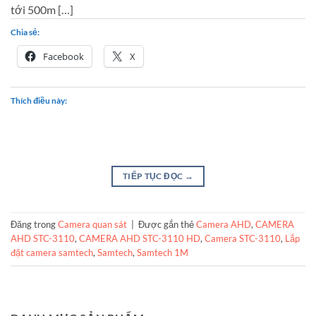
tới 500m […]
Chia sẻ:
Facebook
X
Thích điều này:
TIẾP TỤC ĐỌC
→
Đăng trong
Camera quan sát
|
Được gắn thẻ
Camera AHD
,
CAMERA
AHD STC-3110
,
CAMERA AHD STC-3110 HD
,
Camera STC-3110
,
Lắp
đặt camera samtech
,
Samtech
,
Samtech 1M