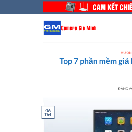
Bỏ
qua
nội
dung
HƯỚN
Top 7 phần mềm giả 
ĐĂNG 
06
Th4