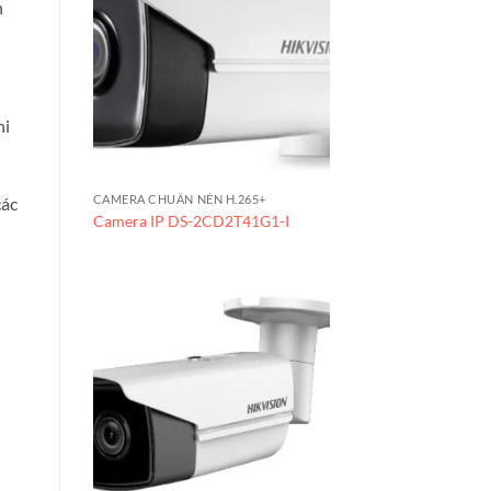
h
hi
CAMERA CHUẨN NÉN H.265+
các
Camera IP DS-2CD2T41G1-I