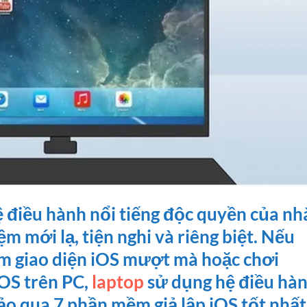
 điều hành nổi tiếng độc quyền của nh
m mới lạ, tiện nghi và riêng biệt. Nếu
m giao diện iOS mượt mà hoặc chơi
OS trên PC,
laptop
sử dụng hệ điều hà
o qua 7 phần mềm giả lập iOS tốt nhất