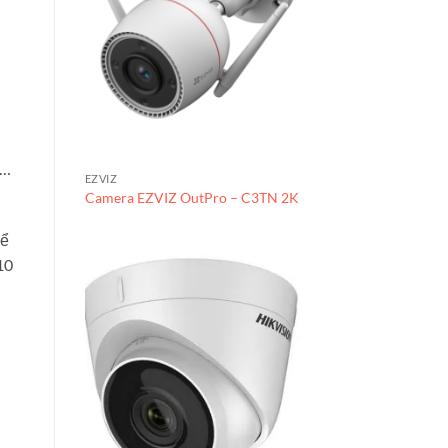
t…
EZVIZ
Camera EZVIZ OutPro – C3TN 2K
để
10