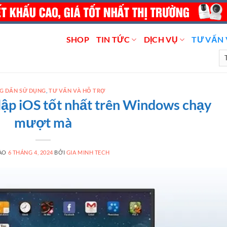
SHOP
TIN TỨC
DỊCH VỤ
TƯ VẤN 
G DẤN SỬ DỤNG
,
TƯ VẤN VÀ HỖ TRỢ
lập iOS tốt nhất trên Windows chạy
mượt mà
VÀO
6 THÁNG 4, 2024
BỞI
GIA MINH TECH