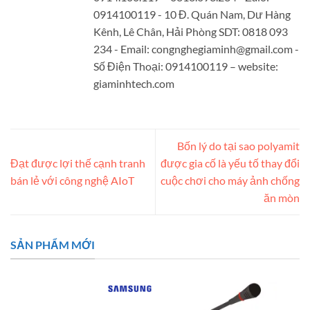
0914100119 - 10 Đ. Quán Nam, Dư Hàng
Kênh, Lê Chân, Hải Phòng SDT: 0818 093
234 - Email:
congnghegiaminh@gmail.com
-
Số Điện Thoại: 0914100119 – website:
giaminhtech.com
Bốn lý do tại sao polyamit
Đạt được lợi thế cạnh tranh
được gia cố là yếu tố thay đổi
bán lẻ với công nghệ AIoT
cuộc chơi cho máy ảnh chống
ăn mòn
SẢN PHẨM MỚI