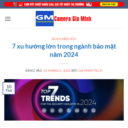
Bỏ
qua
nội
dung
BLOG HỮU ÍCH
7 xu hướng lớn trong ngành bảo mật
năm 2024
ĐĂNG VÀO
10 THÁNG 4, 2024
BỞI
GIA MINH TECH
10
Th4