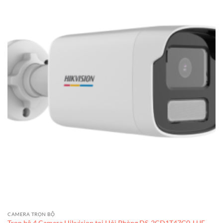
CAMERA TRỌN BỘ
Trọn bộ 4 Camera Hikvision tại Hải Phòng DS-2CD1T47G0-LUF