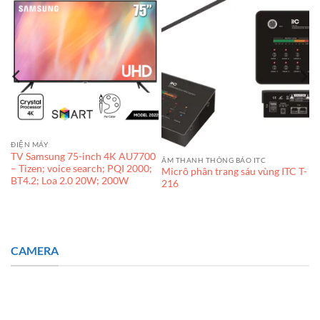
ĐIỆN MÁY
TV Samsung 75-inch 4K AU7700
ÂM THANH THÔNG BÁO ITC
-
– Tizen; voice search; PQI 2000;
Micrô phân trang sáu vùng ITC T-
BT4.2; Loa 2.0 20W; 200W
216
CAMERA