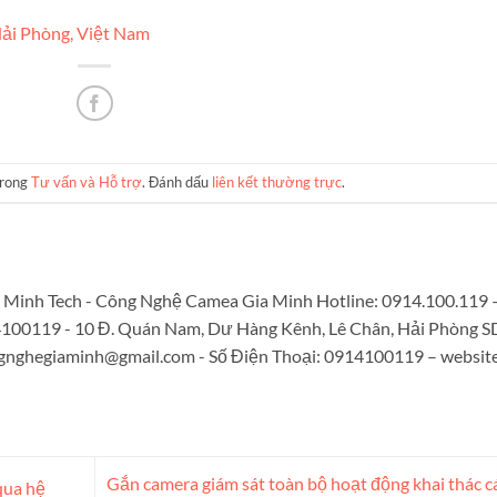
ải Phòng, Việt Nam
trong
Tư vấn và Hỗ trợ
. Đánh dấu
liên kết thường trực
.
Minh Tech - Công Nghệ Camea Gia Minh Hotline: 0914.100.119 
4100119 - 10 Đ. Quán Nam, Dư Hàng Kênh, Lê Chân, Hải Phòng S
gnghegiaminh@gmail.com
- Số Điện Thoại: 0914100119 – website
Gắn camera giám sát toàn bộ hoạt động khai thác c
qua hệ