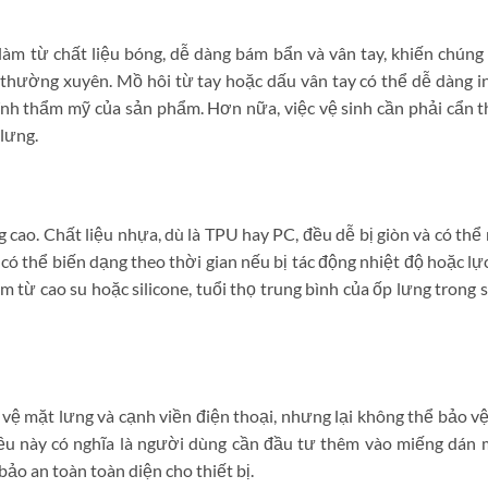
 làm từ chất liệu bóng, dễ dàng bám bẩn và vân tay, khiến chúng
hường xuyên. Mồ hôi từ tay hoặc dấu vân tay có thể dễ dàng in
tính thẩm mỹ của sản phẩm. Hơn nữa, việc vệ sinh cần phải cẩn 
lưng.
cao. Chất liệu nhựa, dù là TPU hay PC, đều dễ bị giòn và có thể
có thể biến dạng theo thời gian nếu bị tác động nhiệt độ hoặc lự
àm từ cao su hoặc silicone, tuổi thọ trung bình của ốp lưng trong 
 vệ mặt lưng và cạnh viền điện thoại, nhưng lại không thể bảo vệ
ều này có nghĩa là người dùng cần đầu tư thêm vào miếng dán
ảo an toàn toàn diện cho thiết bị.