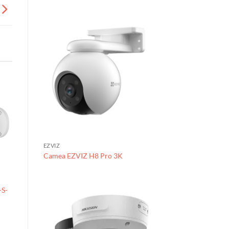
EZVIZ
Camea EZVIZ H8 Pro 3K
PHỤ KIỆN
S-
Chân đế gắn tường cho
camera PTZ HUVIRON
HU-WE45-A-IN