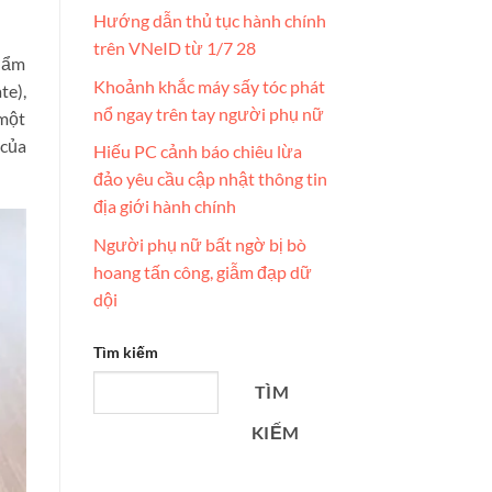
Hướng dẫn thủ tục hành chính
trên VNeID từ 1/7 28
phẩm
Khoảnh khắc máy sấy tóc phát
te),
nổ ngay trên tay người phụ nữ
 một
 của
Hiếu PC cảnh báo chiêu lừa
đảo yêu cầu cập nhật thông tin
địa giới hành chính
Người phụ nữ bất ngờ bị bò
hoang tấn công, giẫm đạp dữ
dội
Tìm kiếm
TÌM
KIẾM