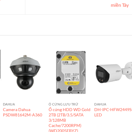
miền Tây
DAHUA
Ổ CỨNG LƯU TRỮ
DAHUA
Camera Dahua
Ổ cứng HDD WD Gold
DH-IPC-HFW2449S-
PSDW81642M-A360
2TB (2TB/3.5/SATA
LED
3/128MB
Cache/7200RPM)
(WD2005FBYZ)