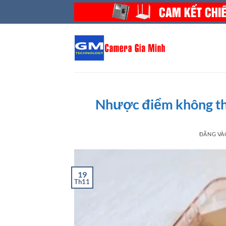
Bỏ
qua
nội
dung
Nhược điểm không thể
ĐĂNG V
19
Th11