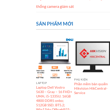
thống camera giám sát
SẢN PHẨM MỚI
PHỤ KIỆN
LAPTOP
Phần mềm bản quyền
Laptop Dell Vostro
HỤ KIỆN
Hikvision HikCentral-
ầu nối BNC Questek
5630 – Gray – 16 FHD+
Service
UMA; i5-1335U; 16GB
4800 DDR5 onbo;
512GB SSD; BT5.2;
Win11H+ OfficeHS21;