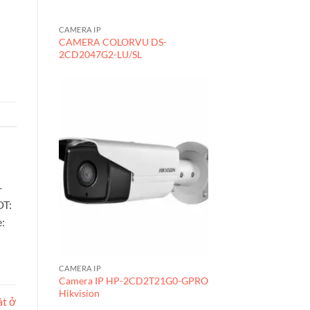
CAMERA IP
CAMERA COLORVU DS-
2CD2047G2-LU/SL
–
DT:
:
CAMERA IP
Camera IP HP-2CD2T21G0-GPRO
Hikvision
át ở