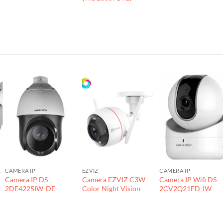
265+
CAMERA IP
EZVIZ
CAMERA IP
Camera IP DS-
Camera EZVIZ C3W
Camera IP Wifi DS-
2DE4225IW-DE
Color Night Vision
2CV2Q21FD-IW