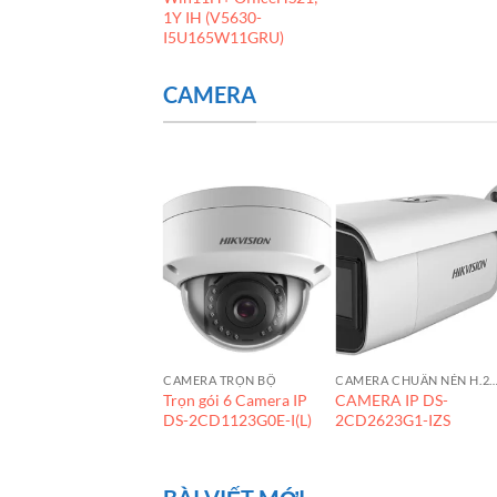
1Y IH (V5630-
I5U165W11GRU)
CAMERA
AMERA CHỐNG CHÁY NỔ
CAMERA TRỌN BỘ
CAMERA CHUẨN NÉN H.
S-2DY9236I-
Trọn gói 6 Camera IP
CAMERA IP DS-
WX(T5/316L)
DS-2CD1123G0E-I(L)
2CD2623G1-IZS