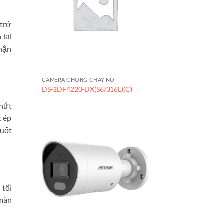
 trở
 lại
thận
CAMERA CHỐNG CHÁY NỔ
DS-2DF4220-DX(S6/316L)(C)
 nứt
c ép
suốt
 tối
 màn