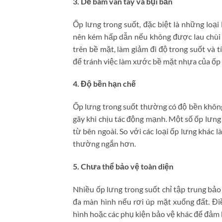
3. Dễ bám vân tay và bụi bẩn
Ốp lưng trong suốt, đặc biệt là những loại
nên kém hấp dẫn nếu không được lau chùi t
trên bề mặt, làm giảm đi độ trong suốt và 
để tránh việc làm xước bề mặt nhựa của ốp 
4. Độ bền hạn chế
Ốp lưng trong suốt thường có độ bền không 
gãy khi chịu tác động mạnh. Một số ốp lưng 
từ bên ngoài. So với các loại ốp lưng khác l
thường ngắn hơn.
5. Chưa thể bảo vệ toàn diện
Nhiều ốp lưng trong suốt chỉ tập trung bảo
đa màn hình nếu rơi úp mặt xuống đất. Đi
hình hoặc các phụ kiện bảo vệ khác để đảm b