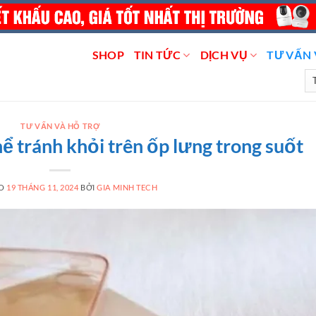
SHOP
TIN TỨC
DỊCH VỤ
TƯ VẤN 
TƯ VẤN VÀ HỖ TRỢ
 tránh khỏi trên ốp lưng trong suốt
ÀO
19 THÁNG 11, 2024
BỞI
GIA MINH TECH