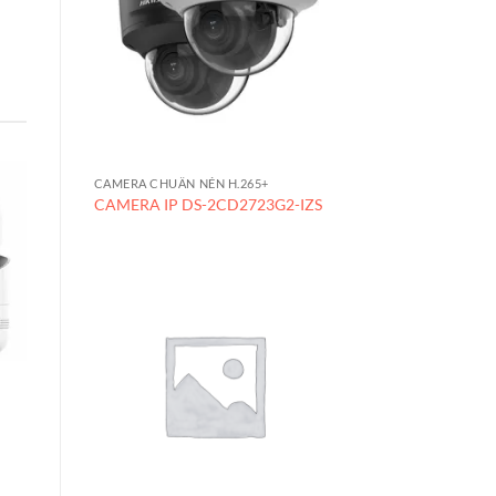
CAMERA CHUẨN NÉN H.265+
CAMERA IP DS-2CD2723G2-IZS
CAMERA IP
CAMERA COLORVU
DS-2CD2T27G1-L