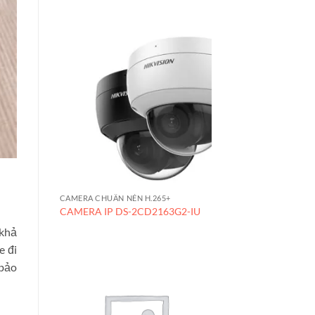
CAMERA CHUẨN NÉN H.265+
CAMERA IP DS-2CD2163G2-IU
 khả
e đi
 bảo